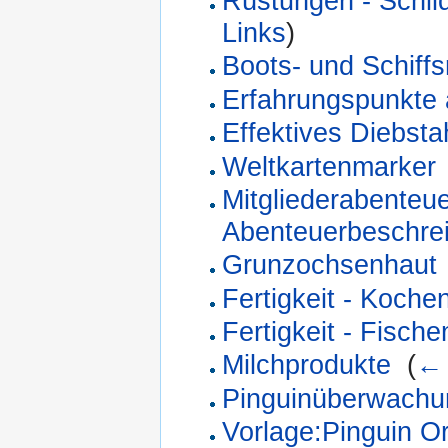
Rüstungen - Schil
Links
)
Boots- und Schiffs
Erfahrungspunkte
Effektives Diebstah
Weltkartenmarker
Mitgliederabenteue
Abenteuerbeschre
Grunzochsenhaut
Fertigkeit - Koche
Fertigkeit - Fische
Milchprodukte
‎
(
← 
Pinguinüberwachu
Vorlage:Pinguin O