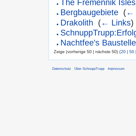
The Fremennik Isles
Bergbaugebiete
‎
(
← 
Drakolith
‎
(
← Links
)
SchnuppTrupp:Erfolg
Nachtfee's Baustell
Zeige (vorherige 50 | nächste 50) (
20
|
50
Datenschutz
Über SchnuppTrupp
Impressum