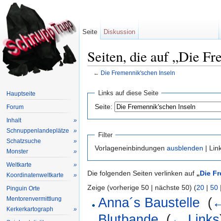
Seite
Diskussion
Seiten, die auf „Die Fr
←
Die Fremennik'schen Inseln
Wechseln zu:
Navigation
,
Suche
Links auf diese Seite
Hauptseite
Seite:
Forum
Inhalt
»
Schnuppenlandeplätze
»
Filter
Schatzsuche
»
Vorlageneinbindungen
ausblenden
| Lin
Monster
»
Weltkarte
»
Die folgenden Seiten verlinken auf
„
Die F
Koordinatenweltkarte
»
Zeige (vorherige 50 | nächste 50) (
20
|
50
Pinguin Orte
Mentorenvermittlung
Anna´s Baustelle
‎
(
←
Kerkerkartograph
»
Blutbande
‎
(
← Links