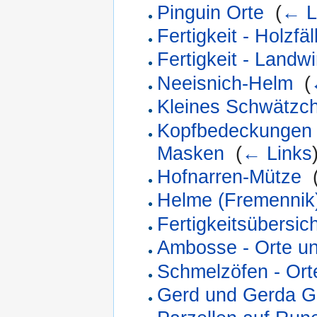
Pinguin Orte
‎
(
← L
Fertigkeit - Holzfäl
Fertigkeit - Landwi
Neeisnich-Helm
‎
(
Kleines Schwätzc
Kopfbedeckungen -
Masken
‎
(
← Links
Hofnarren-Mütze
‎
Helme (Fremennik
Fertigkeitsübersich
Ambosse - Orte u
Schmelzöfen - Or
Gerd und Gerda G