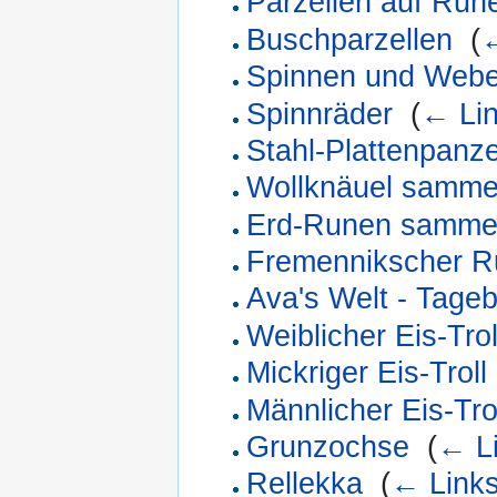
Parzellen auf Ru
Buschparzellen
‎
(
←
Spinnen und Web
Spinnräder
‎
(
← Li
Stahl-Plattenpanz
Wollknäuel samme
Erd-Runen samme
Fremennikscher R
Ava's Welt - Tage
Weiblicher Eis-Trol
Mickriger Eis-Troll
Männlicher Eis-Tro
Grunzochse
‎
(
← L
Rellekka
‎
(
← Link