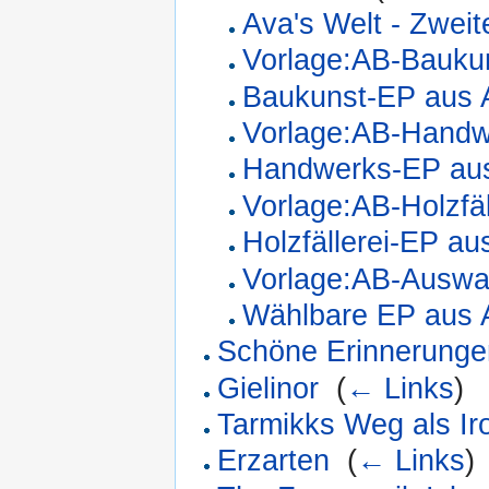
Ava's Welt - Zwei
Vorlage:AB-Bauku
Baukunst-EP aus 
Vorlage:AB-Handw
Handwerks-EP aus
Vorlage:AB-Holzfäl
Holzfällerei-EP a
Vorlage:AB-Auswa
Wählbare EP aus 
Schöne Erinnerunge
Gielinor
‎
(
← Links
)
Tarmikks Weg als I
Erzarten
‎
(
← Links
)