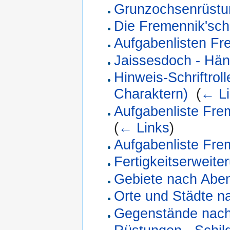
Grunzochsenrüstu
Die Fremennik'sc
Aufgabenlisten Fr
Jaissesdoch - Hän
Hinweis-Schriftrol
Charaktern)
‎
(
← Li
Aufgabenliste Fre
(
← Links
)
Aufgabenliste Fre
Fertigkeitserweit
Gebiete nach Abe
Orte und Städte n
Gegenstände nach