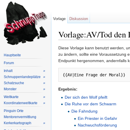
Vorlage
Diskussion
Vorlage:AV/Tod den
Wechseln zu:
Navigation
,
Suche
Diese Vorlage kann benutzt werden, um
zu ändern, sollte eine Voraussetzung 
Hauptseite
Endpunkt hergenommen, andernfalls k
Forum
Inhalt
»
{{AV|Eine Frage der Moral}}
Schnuppenlandeplätze
»
Schatzsuche
»
Ergebnis:
Monster
»
Weltkarte
»
Der sich den Wolf pfeift
Koordinatenweltkarte
»
Die Ruhe vor dem Schwarm
Pinguin Orte
Die Fahndung
Mentorenvermittlung
Ein Priester in Gefahr
Kerkerkartograph
»
Nachwuchsförderung