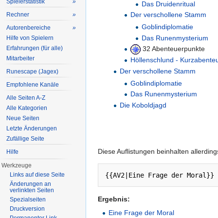
Spielerstatistik
»
Das Druidenritual
Der verschollene Stamm
Rechner
»
Goblindiplomatie
Autorenbereiche
»
Das Runenmysterium
Hilfe von Spielern
Erfahrungen (für alle)
32 Abenteuerpunkte
Mitarbeiter
Höllenschlund - Kurzabente
Der verschollene Stamm
Runescape (Jagex)
Goblindiplomatie
Empfohlene Kanäle
Das Runenmysterium
Alle Seiten A-Z
Die Koboldjagd
Alle Kategorien
Neue Seiten
Letzte Änderungen
Zufällige Seite
Diese Auflistungen beinhalten allerdin
Hilfe
Werkzeuge
Links auf diese Seite
Änderungen an
verlinkten Seiten
Ergebnis:
Spezialseiten
Druckversion
Eine Frage der Moral