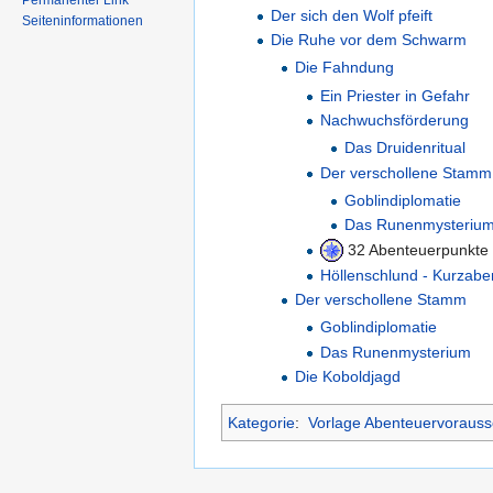
Permanenter Link
Der sich den Wolf pfeift
Seiteninformationen
Die Ruhe vor dem Schwarm
Die Fahndung
Ein Priester in Gefahr
Nachwuchsförderung
Das Druidenritual
Der verschollene Stamm
Goblindiplomatie
Das Runenmysteriu
32 Abenteuerpunkte
Höllenschlund - Kurzabe
Der verschollene Stamm
Goblindiplomatie
Das Runenmysterium
Die Koboldjagd
Kategorie
:
Vorlage Abenteuervorauss