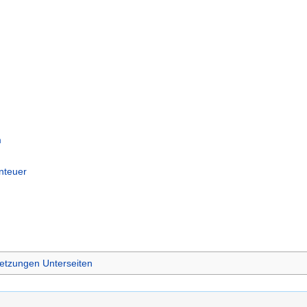
m
nteuer
etzungen Unterseiten