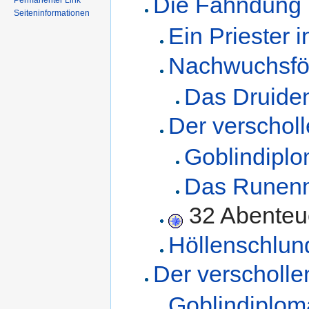
Die Fahndung
Permanenter Link
Seiteninformationen
Ein Priester 
Nachwuchsfö
Das Druiden
Der verschol
Goblindiplo
Das Runen
32 Abenteu
Höllenschlun
Der verscholl
Goblindiplom