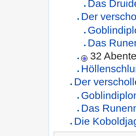
Das Druide
Der versch
Goblindip
Das Rune
32 Abente
Höllenschlu
Der verschol
Goblindiplo
Das Runen
Die Koboldja