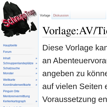
Vorlage
Diskussion
Vorlage:AV/Ti
Wechseln zu:
Navigation
,
Suche
Diese Vorlage kan
Hauptseite
Forum
an Abenteuervora
Inhalt
»
Schnuppenlandeplätze
»
Schatzsuche
»
angeben zu könne
Monster
»
Weltkarte
»
auf vielen Seiten 
Koordinatenweltkarte
»
Pinguin Orte
Mentorenvermittlung
Voraussetzung en
Kerkerkartograph
»