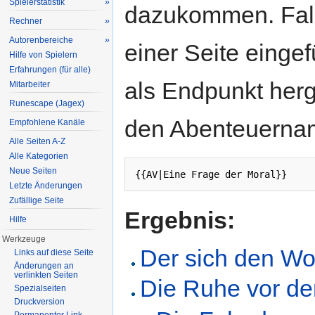
Spielerstatistik
»
dazukommen. Fall
Rechner
»
Autorenbereiche
»
einer Seite einge
Hilfe von Spielern
Erfahrungen (für alle)
als Endpunkt herg
Mitarbeiter
Runescape (Jagex)
den Abenteuerna
Empfohlene Kanäle
Alle Seiten A-Z
Alle Kategorien
Neue Seiten
{{AV|Eine Frage der Moral}}
Letzte Änderungen
Zufällige Seite
Ergebnis:
Hilfe
Werkzeuge
Der sich den Wolf
Links auf diese Seite
Änderungen an
verlinkten Seiten
Die Ruhe vor d
Spezialseiten
Druckversion