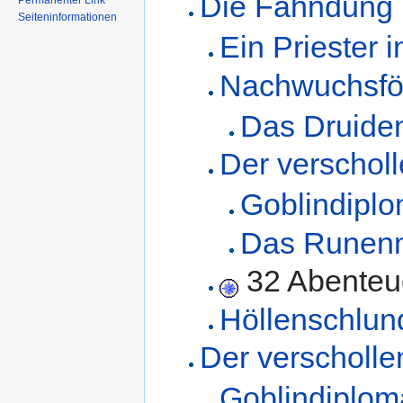
Die Fahndung
Permanenter Link
Seiteninformationen
Ein Priester 
Nachwuchsfö
Das Druiden
Der verschol
Goblindiplo
Das Runen
32 Abenteu
Höllenschlun
Der verscholl
Goblindiplom