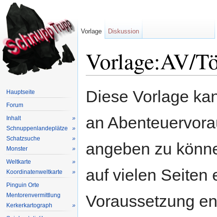
Vorlage
Diskussion
Vorlage:AV/Tö
Wechseln zu:
Navigation
,
Suche
Diese Vorlage kan
Hauptseite
Forum
an Abenteuervora
Inhalt
»
Schnuppenlandeplätze
»
Schatzsuche
»
angeben zu könne
Monster
»
Weltkarte
»
auf vielen Seiten 
Koordinatenweltkarte
»
Pinguin Orte
Mentorenvermittlung
Voraussetzung en
Kerkerkartograph
»