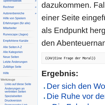
Spielerstatistik
»
dazukommen. Fall
Rechner
»
Autorenbereiche
»
einer Seite einge
Hilfe von Spielern
Erfahrungen (für alle)
als Endpunkt herg
Mitarbeiter
Runescape (Jagex)
den Abenteuerna
Empfohlene Kanäle
Alle Seiten A-Z
Alle Kategorien
Neue Seiten
{{AV|Eine Frage der Moral}}
Letzte Änderungen
Zufällige Seite
Ergebnis:
Hilfe
Werkzeuge
Der sich den Wolf
Links auf diese Seite
Änderungen an
verlinkten Seiten
Die Ruhe vor d
Spezialseiten
Druckversion