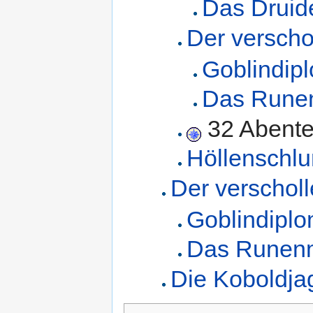
Das Druide
Der versch
Goblindip
Das Rune
32 Abente
Höllenschlu
Der verschol
Goblindiplo
Das Runen
Die Koboldja