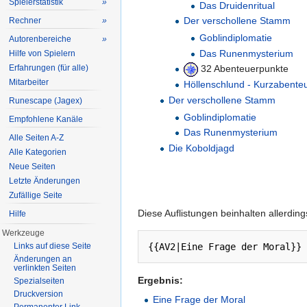
Spielerstatistik
»
Das Druidenritual
Der verschollene Stamm
Rechner
»
Goblindiplomatie
Autorenbereiche
»
Das Runenmysterium
Hilfe von Spielern
Erfahrungen (für alle)
32 Abenteuerpunkte
Mitarbeiter
Höllenschlund - Kurzabente
Der verschollene Stamm
Runescape (Jagex)
Goblindiplomatie
Empfohlene Kanäle
Das Runenmysterium
Alle Seiten A-Z
Die Koboldjagd
Alle Kategorien
Neue Seiten
Letzte Änderungen
Zufällige Seite
Diese Auflistungen beinhalten allerdin
Hilfe
Werkzeuge
Links auf diese Seite
Änderungen an
verlinkten Seiten
Ergebnis:
Spezialseiten
Druckversion
Eine Frage der Moral