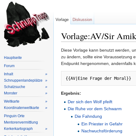
Vorlage
Diskussion
Vorlage:AV/Sir Amik
Wechseln zu:
Navigation
,
Suche
Diese Vorlage kann benutzt werden, um
zu ändern, sollte eine Voraussetzung 
Hauptseite
Endpunkt hergenommen, andernfalls k
Forum
Inhalt
»
{{AV|Eine Frage der Moral}}
Schnuppenlandeplätze
»
Schatzsuche
»
Ergebnis:
Monster
»
Weltkarte
»
Der sich den Wolf pfeift
Koordinatenweltkarte
»
Die Ruhe vor dem Schwarm
Pinguin Orte
Die Fahndung
Mentorenvermittlung
Ein Priester in Gefahr
Kerkerkartograph
»
Nachwuchsförderung