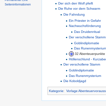
Permanenter Link
Der sich den Wolf pfeift
Seiteninformationen
Die Ruhe vor dem Schwarm
Die Fahndung
Ein Priester in Gefahr
Nachwuchsförderung
Das Druidenritual
Der verschollene Stamm
Goblindiplomatie
Das Runenmysteriu
32 Abenteuerpunkte
Höllenschlund - Kurzabe
Der verschollene Stamm
Goblindiplomatie
Das Runenmysterium
Die Koboldjagd
Kategorie
:
Vorlage Abenteuervorauss