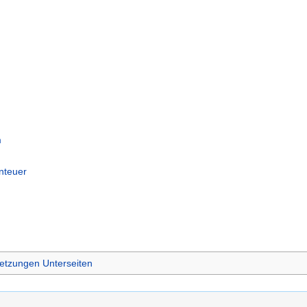
m
nteuer
etzungen Unterseiten