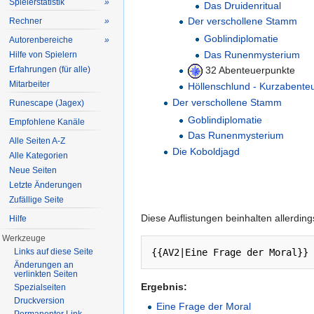
Spielerstatistik
»
Das Druidenritual
Der verschollene Stamm
Rechner
»
Goblindiplomatie
Autorenbereiche
»
Das Runenmysterium
Hilfe von Spielern
Erfahrungen (für alle)
32 Abenteuerpunkte
Mitarbeiter
Höllenschlund - Kurzabente
Der verschollene Stamm
Runescape (Jagex)
Goblindiplomatie
Empfohlene Kanäle
Das Runenmysterium
Alle Seiten A-Z
Die Koboldjagd
Alle Kategorien
Neue Seiten
Letzte Änderungen
Zufällige Seite
Diese Auflistungen beinhalten allerdin
Hilfe
Werkzeuge
Links auf diese Seite
Änderungen an
verlinkten Seiten
Ergebnis:
Spezialseiten
Druckversion
Eine Frage der Moral