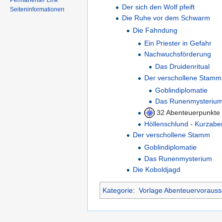
Permanenter Link
Der sich den Wolf pfeift
Seiteninformationen
Die Ruhe vor dem Schwarm
Die Fahndung
Ein Priester in Gefahr
Nachwuchsförderung
Das Druidenritual
Der verschollene Stamm
Goblindiplomatie
Das Runenmysteriu
32 Abenteuerpunkte
Höllenschlund - Kurzabe
Der verschollene Stamm
Goblindiplomatie
Das Runenmysterium
Die Koboldjagd
Kategorie
:
Vorlage Abenteuervorauss