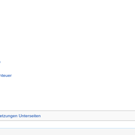
m
nteuer
etzungen Unterseiten