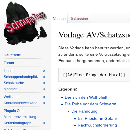
Vorlage
Diskussion
Vorlage:AV/Schatzsu
Wechseln zu:
Navigation
,
Suche
Diese Vorlage kann benutzt werden, um
zu ändern, sollte eine Voraussetzung 
Hauptseite
Endpunkt hergenommen, andernfalls k
Forum
Inhalt
»
{{AV|Eine Frage der Moral}}
Schnuppenlandeplätze
»
Schatzsuche
»
Ergebnis:
Monster
»
Weltkarte
»
Der sich den Wolf pfeift
Koordinatenweltkarte
»
Die Ruhe vor dem Schwarm
Pinguin Orte
Die Fahndung
Mentorenvermittlung
Ein Priester in Gefahr
Kerkerkartograph
»
Nachwuchsförderung