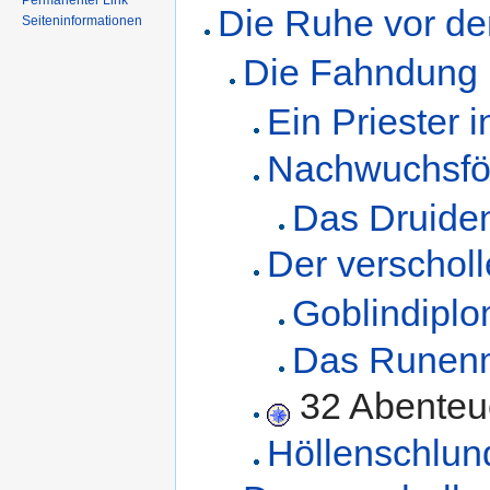
Permanenter Link
Die Ruhe vor d
Seiteninformationen
Die Fahndung
Ein Priester 
Nachwuchsfö
Das Druiden
Der verschol
Goblindiplo
Das Runen
32 Abenteu
Höllenschlun