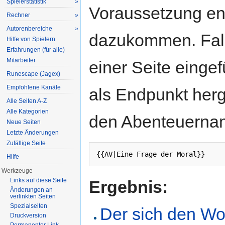
Spielerstatistik
»
Voraussetzung en
Rechner
»
Autorenbereiche
»
dazukommen. Fall
Hilfe von Spielern
Erfahrungen (für alle)
Mitarbeiter
einer Seite einge
Runescape (Jagex)
Empfohlene Kanäle
als Endpunkt herg
Alle Seiten A-Z
Alle Kategorien
den Abenteuerna
Neue Seiten
Letzte Änderungen
Zufällige Seite
{{AV|Eine Frage der Moral}}
Hilfe
Werkzeuge
Links auf diese Seite
Ergebnis:
Änderungen an
verlinkten Seiten
Spezialseiten
Der sich den Wolf
Druckversion