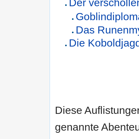
Der verscholl
Goblindiplom
Das Runenmy
Die Koboldjag
Diese Auflistungen
genannte Abenteue