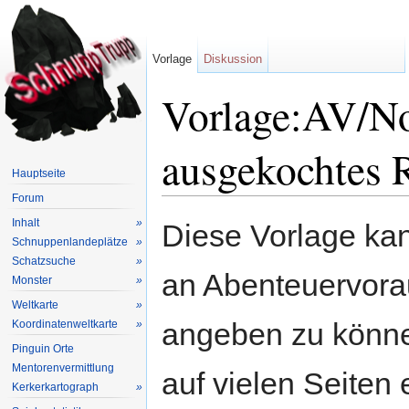
Vorlage
Diskussion
Vorlage:AV/No
ausgekochtes 
Hauptseite
Forum
Wechseln zu:
Navigation
,
Suche
Inhalt
»
Diese Vorlage kan
Schnuppenlandeplätze
»
Schatzsuche
»
an Abenteuervora
Monster
»
Weltkarte
»
angeben zu könne
Koordinatenweltkarte
»
Pinguin Orte
Mentorenvermittlung
auf vielen Seiten 
Kerkerkartograph
»