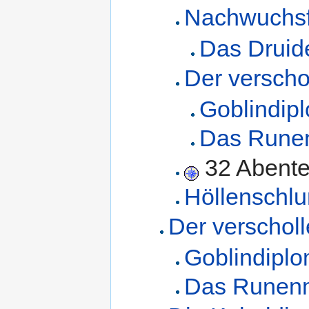
Nachwuchsf
Das Druide
Der versch
Goblindip
Das Rune
32 Abente
Höllenschlu
Der verschol
Goblindiplo
Das Runen