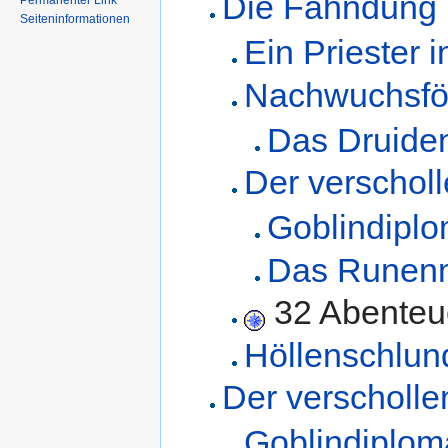
Die Fahndung
Permanenter Link
Seiteninformationen
Ein Priester 
Nachwuchsfö
Das Druiden
Der verschol
Goblindiplo
Das Runen
32 Abenteu
Höllenschlun
Der verscholl
Goblindiplom