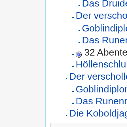
Das Druide
Der versch
Goblindip
Das Rune
32 Abente
Höllenschlu
Der verschol
Goblindiplo
Das Runen
Die Koboldja