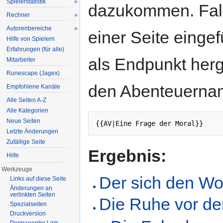
Spielerstatistik
»
dazukommen. Fall
Rechner
»
Autorenbereiche
»
einer Seite einge
Hilfe von Spielern
Erfahrungen (für alle)
als Endpunkt herg
Mitarbeiter
Runescape (Jagex)
den Abenteuerna
Empfohlene Kanäle
Alle Seiten A-Z
Alle Kategorien
Neue Seiten
{{AV|Eine Frage der Moral}}
Letzte Änderungen
Zufällige Seite
Ergebnis:
Hilfe
Werkzeuge
Der sich den Wolf
Links auf diese Seite
Änderungen an
verlinkten Seiten
Die Ruhe vor d
Spezialseiten
Druckversion