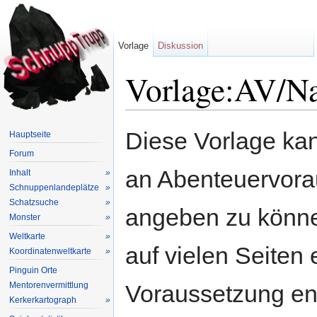
Vorlage
Diskussion
Vorlage:AV/N
Wechseln zu:
Navigation
,
Suche
Diese Vorlage kan
Hauptseite
Forum
an Abenteuervora
Inhalt
»
Schnuppenlandeplätze
»
Schatzsuche
»
angeben zu könne
Monster
»
Weltkarte
»
auf vielen Seiten 
Koordinatenweltkarte
»
Pinguin Orte
Mentorenvermittlung
Voraussetzung en
Kerkerkartograph
»