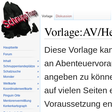
Vorlage
Diskussion
Vorlage:AV/He
Wechseln zu:
Navigation
,
Suche
Diese Vorlage kan
Hauptseite
Forum
an Abenteuervora
Inhalt
»
Schnuppenlandeplätze
»
Schatzsuche
»
angeben zu könne
Monster
»
Weltkarte
»
auf vielen Seiten 
Koordinatenweltkarte
»
Pinguin Orte
Mentorenvermittlung
Voraussetzung en
Kerkerkartograph
»