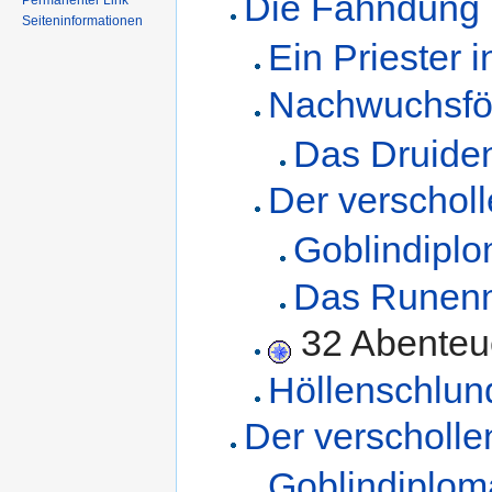
Die Fahndung
Permanenter Link
Seiteninformationen
Ein Priester 
Nachwuchsfö
Das Druiden
Der verschol
Goblindiplo
Das Runen
32 Abenteu
Höllenschlun
Der verscholl
Goblindiplom