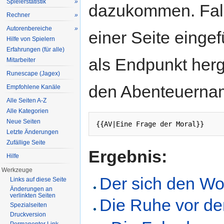
Spielerstatistik
»
dazukommen. Fall
Rechner
»
Autorenbereiche
»
einer Seite einge
Hilfe von Spielern
Erfahrungen (für alle)
als Endpunkt herg
Mitarbeiter
Runescape (Jagex)
den Abenteuerna
Empfohlene Kanäle
Alle Seiten A-Z
Alle Kategorien
Neue Seiten
{{AV|Eine Frage der Moral}}
Letzte Änderungen
Zufällige Seite
Ergebnis:
Hilfe
Werkzeuge
Der sich den Wolf
Links auf diese Seite
Änderungen an
verlinkten Seiten
Die Ruhe vor d
Spezialseiten
Druckversion