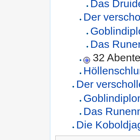
Das Druide
Der versch
Goblindip
Das Rune
32 Abente
Höllenschlu
Der verschol
Goblindiplo
Das Runen
Die Koboldja