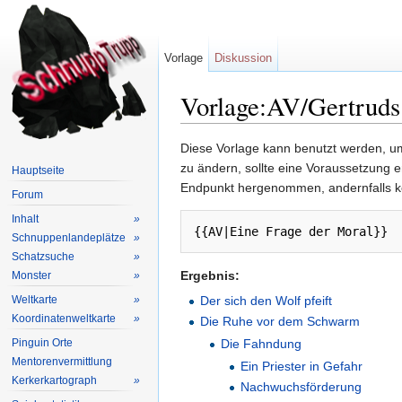
Vorlage
Diskussion
Vorlage:AV/Gertruds
Wechseln zu:
Navigation
,
Suche
Diese Vorlage kann benutzt werden, um
zu ändern, sollte eine Voraussetzung 
Hauptseite
Endpunkt hergenommen, andernfalls k
Forum
Inhalt
»
{{AV|Eine Frage der Moral}}
Schnuppenlandeplätze
»
Schatzsuche
»
Ergebnis:
Monster
»
Weltkarte
»
Der sich den Wolf pfeift
Koordinatenweltkarte
»
Die Ruhe vor dem Schwarm
Pinguin Orte
Die Fahndung
Mentorenvermittlung
Ein Priester in Gefahr
Kerkerkartograph
»
Nachwuchsförderung