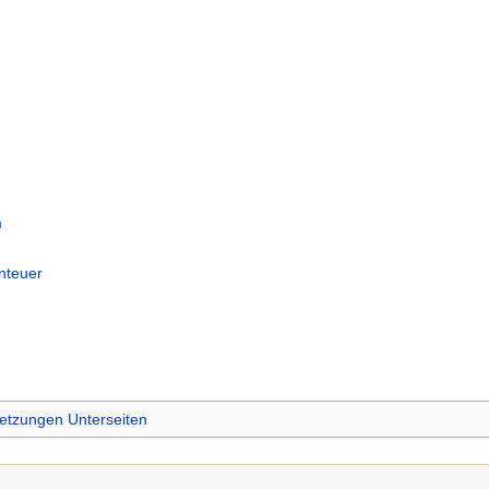
m
nteuer
etzungen Unterseiten