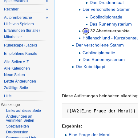
Spielerstatistik
»
Das Druidenritual
Der verschollene Stamm
Rechner
»
Goblindiplomatie
Autorenbereiche
»
Das Runenmysterium
Hilfe von Spielern
Erfahrungen (für alle)
32 Abenteuerpunkte
Mitarbeiter
Höllenschlund - Kurzabente
Der verschollene Stamm
Runescape (Jagex)
Goblindiplomatie
Empfohlene Kanäle
Das Runenmysterium
Alle Seiten A-Z
Die Koboldjagd
Alle Kategorien
Neue Seiten
Letzte Änderungen
Zufällige Seite
Diese Auflistungen beinhalten allerdin
Hilfe
Werkzeuge
Links auf diese Seite
Änderungen an
verlinkten Seiten
Ergebnis:
Spezialseiten
Druckversion
Eine Frage der Moral