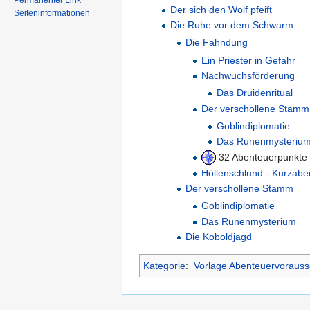
Permanenter Link
Der sich den Wolf pfeift
Seiteninformationen
Die Ruhe vor dem Schwarm
Die Fahndung
Ein Priester in Gefahr
Nachwuchsförderung
Das Druidenritual
Der verschollene Stamm
Goblindiplomatie
Das Runenmysteriu
32 Abenteuerpunkte
Höllenschlund - Kurzabe
Der verschollene Stamm
Goblindiplomatie
Das Runenmysterium
Die Koboldjagd
Kategorie
:
Vorlage Abenteuervorauss