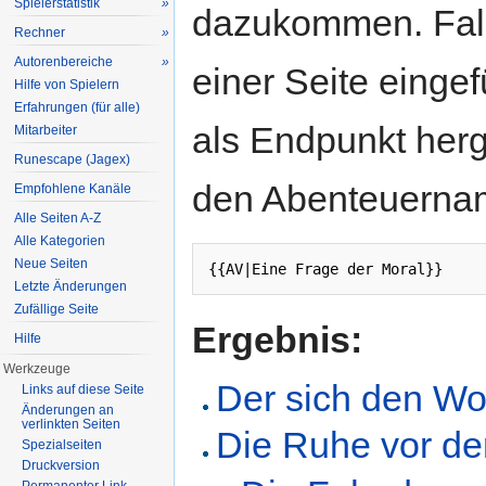
Spielerstatistik
»
dazukommen. Fall
Rechner
»
Autorenbereiche
»
einer Seite einge
Hilfe von Spielern
Erfahrungen (für alle)
als Endpunkt herg
Mitarbeiter
Runescape (Jagex)
den Abenteuerna
Empfohlene Kanäle
Alle Seiten A-Z
Alle Kategorien
Neue Seiten
{{AV|Eine Frage der Moral}}
Letzte Änderungen
Zufällige Seite
Ergebnis:
Hilfe
Werkzeuge
Der sich den Wolf
Links auf diese Seite
Änderungen an
verlinkten Seiten
Die Ruhe vor d
Spezialseiten
Druckversion