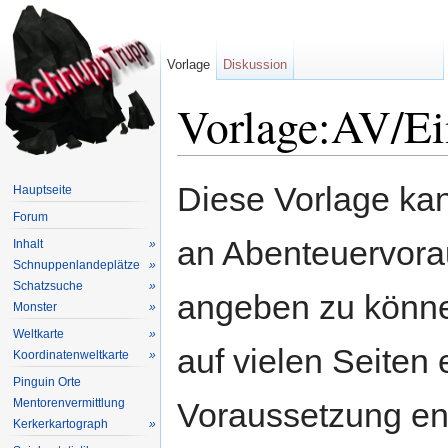
Vorlage
Diskussion
Vorlage:AV/Ei
Wechseln zu:
Navigation
,
Suche
Diese Vorlage kan
Hauptseite
Forum
an Abenteuervora
Inhalt
»
Schnuppenlandeplätze
»
Schatzsuche
»
angeben zu könne
Monster
»
Weltkarte
»
auf vielen Seiten 
Koordinatenweltkarte
»
Pinguin Orte
Mentorenvermittlung
Voraussetzung en
Kerkerkartograph
»