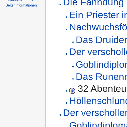
Die Fahndung
Permanenter Link
Seiteninformationen
Ein Priester 
Nachwuchsfö
Das Druiden
Der verschol
Goblindiplo
Das Runen
32 Abenteu
Höllenschlun
Der verscholl
Goblindiplom