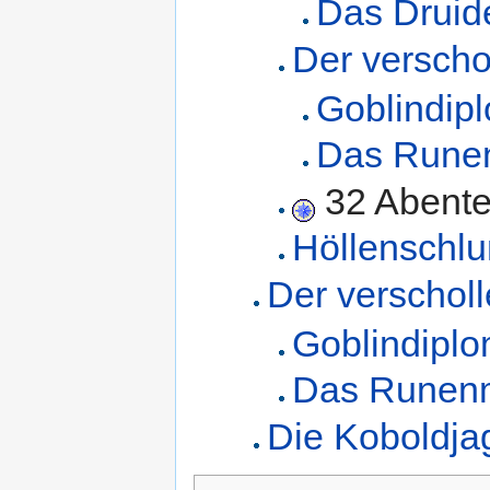
Das Druide
Der versch
Goblindip
Das Rune
32 Abente
Höllenschlu
Der verschol
Goblindiplo
Das Runen
Die Koboldja