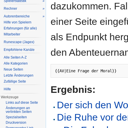
Spielerstatistik
»
dazukommen. Fall
Rechner
»
Autorenbereiche
»
einer Seite einge
Hilfe von Spielern
Erfahrungen (für alle)
als Endpunkt herg
Mitarbeiter
Runescape (Jagex)
den Abenteuerna
Empfohlene Kanäle
Alle Seiten A-Z
Alle Kategorien
Neue Seiten
{{AV|Eine Frage der Moral}}
Letzte Änderungen
Zufällige Seite
Ergebnis:
Hilfe
Werkzeuge
Der sich den Wolf
Links auf diese Seite
Änderungen an
verlinkten Seiten
Die Ruhe vor d
Spezialseiten
Druckversion