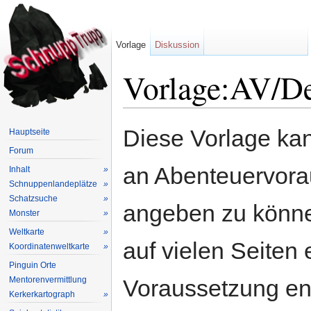
Vorlage
Diskussion
Vorlage:AV/De
Wechseln zu:
Navigation
,
Suche
Diese Vorlage kan
Hauptseite
Forum
an Abenteuervora
Inhalt
»
Schnuppenlandeplätze
»
Schatzsuche
»
angeben zu könne
Monster
»
Weltkarte
»
auf vielen Seiten 
Koordinatenweltkarte
»
Pinguin Orte
Mentorenvermittlung
Voraussetzung en
Kerkerkartograph
»