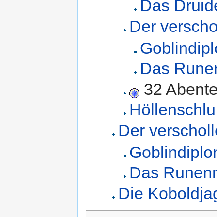
Das Druide
Der versch
Goblindip
Das Rune
32 Abente
Höllenschlu
Der verschol
Goblindiplo
Das Runen
Die Koboldja