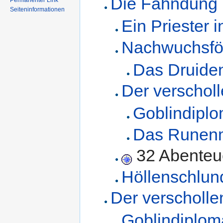
Die Fahndung
Permanenter Link
Seiteninformationen
Ein Priester 
Nachwuchsfö
Das Druiden
Der verschol
Goblindiplo
Das Runen
32 Abenteu
Höllenschlun
Der verscholl
Goblindiplom