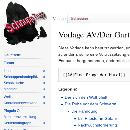
Vorlage
Diskussion
Vorlage:AV/Der Garte
Wechseln zu:
Navigation
,
Suche
Diese Vorlage kann benutzt werden, um
zu ändern, sollte eine Voraussetzung 
Hauptseite
Endpunkt hergenommen, andernfalls k
Forum
Inhalt
»
{{AV|Eine Frage der Moral}}
Schnuppenlandeplätze
»
Schatzsuche
»
Ergebnis:
Monster
»
Weltkarte
»
Der sich den Wolf pfeift
Koordinatenweltkarte
»
Die Ruhe vor dem Schwarm
Pinguin Orte
Die Fahndung
Mentorenvermittlung
Ein Priester in Gefahr
Kerkerkartograph
»
Nachwuchsförderung