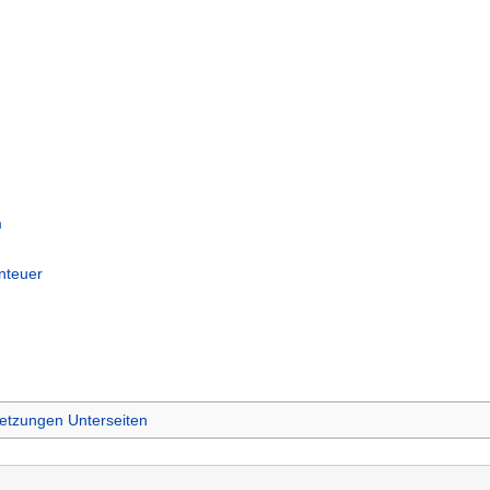
m
nteuer
etzungen Unterseiten