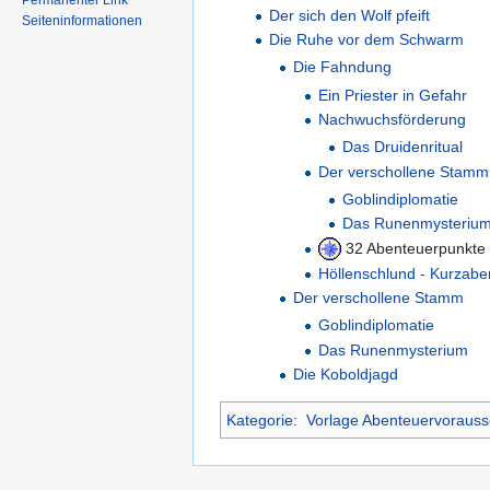
Permanenter Link
Der sich den Wolf pfeift
Seiteninformationen
Die Ruhe vor dem Schwarm
Die Fahndung
Ein Priester in Gefahr
Nachwuchsförderung
Das Druidenritual
Der verschollene Stamm
Goblindiplomatie
Das Runenmysteriu
32 Abenteuerpunkte
Höllenschlund - Kurzabe
Der verschollene Stamm
Goblindiplomatie
Das Runenmysterium
Die Koboldjagd
Kategorie
:
Vorlage Abenteuervorauss