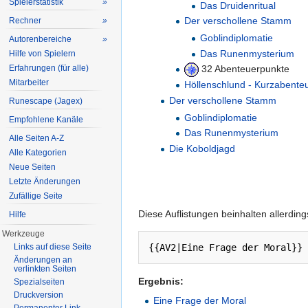
Spielerstatistik
»
Das Druidenritual
Der verschollene Stamm
Rechner
»
Goblindiplomatie
Autorenbereiche
»
Das Runenmysterium
Hilfe von Spielern
Erfahrungen (für alle)
32 Abenteuerpunkte
Mitarbeiter
Höllenschlund - Kurzabente
Der verschollene Stamm
Runescape (Jagex)
Goblindiplomatie
Empfohlene Kanäle
Das Runenmysterium
Alle Seiten A-Z
Die Koboldjagd
Alle Kategorien
Neue Seiten
Letzte Änderungen
Zufällige Seite
Diese Auflistungen beinhalten allerdin
Hilfe
Werkzeuge
Links auf diese Seite
Änderungen an
verlinkten Seiten
Ergebnis:
Spezialseiten
Druckversion
Eine Frage der Moral