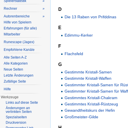
Spielerstatistik
»
Rechner
»
D
Autorenbereiche
»
Die 13 Raben von Prifddinas
Hilfe von Spielern
E
Erfahrungen (für alle)
Mitarbeiter
Edimmu-Kerker
Runescape (Jagex)
F
Empfohlene Kanäle
Flachsfeld
Alle Seiten A-Z
Alle Kategorien
G
Neue Seiten
Gestimmte Kristall-Samen
Letzte Änderungen
Gestimmte Kristall-Waffen
Zufällige Seite
Gestimmter Kristall-Samen für Rüs
Hilfe
Gestimmter Kristall-Samen für Waf
Werkzeuge
Gestimmtes Kristall-Chakram
Links auf diese Seite
Gestimmtes Kristall-Rüstzeug
Änderungen an
Gewandtheitskurs der Hefin
verlinkten Seiten
Großmeister-Gilde
Spezialseiten
Druckversion
H