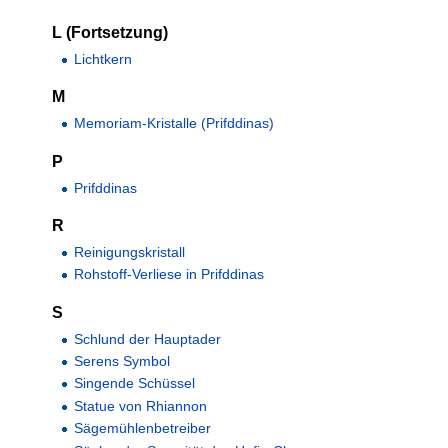
L (Fortsetzung)
Lichtkern
M
Memoriam-Kristalle (Prifddinas)
P
Prifddinas
R
Reinigungskristall
Rohstoff-Verliese in Prifddinas
S
Schlund der Hauptader
Serens Symbol
Singende Schüssel
Statue von Rhiannon
Sägemühlenbetreiber