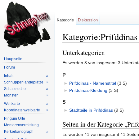
Kategorie
Diskussion
Kategorie:Prifddinas
Wechseln zu:
Navigation
,
Suche
Unterkategorien
Hauptseite
Es werden 3 von insgesamt 3 Unterkate
Forum
P
Inhalt
»
Schnuppenlandeplätze
»
►
Prifddinas - Namenstitel
‎
(3 S)
Schatzsuche
»
►
Prifddinas-Kleidung
‎
(3 S)
Monster
»
S
Weltkarte
»
►
Stadtteile in Prifddinas
‎
(9 S)
Koordinatenweltkarte
»
Pinguin Orte
Seiten in der Kategorie „Prif
Mentorenvermittlung
Kerkerkartograph
»
Es werden 41 von insgesamt 41 Seiten 