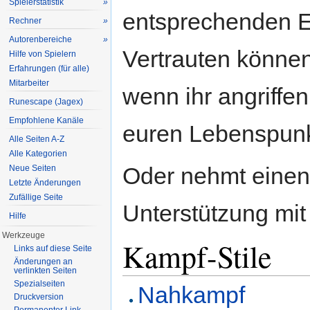
Spielerstatistik
»
entsprechenden EP
Rechner
»
Autorenbereiche
»
Vertrauten könne
Hilfe von Spielern
Erfahrungen (für alle)
Mitarbeiter
wenn ihr angriffe
Runescape (Jagex)
Empfohlene Kanäle
euren Lebenspunk
Alle Seiten A-Z
Alle Kategorien
Oder nehmt eine
Neue Seiten
Letzte Änderungen
Zufällige Seite
Unterstützung mit
Hilfe
Werkzeuge
Kampf-Stile
Links auf diese Seite
Änderungen an
verlinkten Seiten
Spezialseiten
Nahkampf
Druckversion