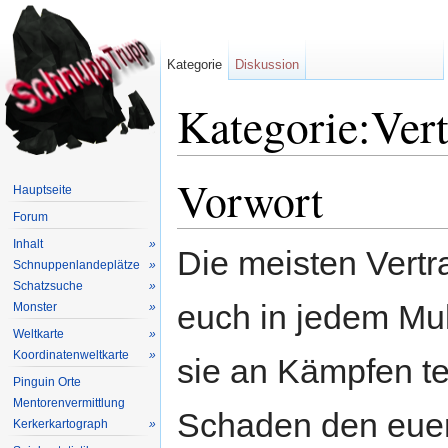
Kategorie
Diskussion
Kategorie:Vert
Wechseln zu:
Navigation
,
Suche
Vorwort
Hauptseite
Forum
Inhalt
»
Die meisten Vertr
Schnuppenlandeplätze
»
Schatzsuche
»
euch in jedem Mul
Monster
»
Weltkarte
»
Koordinatenweltkarte
»
sie an Kämpfen tei
Pinguin Orte
Mentorenvermittlung
Schaden den euer 
Kerkerkartograph
»