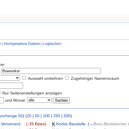
h
|
Hochgeladene Dateien
|
Logbücher
)
zer
Auswahl umkehren
Zugehöriger Namensraum
Nur Seitenerstellungen anzeigen
und Monat:
vorherige 50
) (
20
|
50
|
100
|
250
|
500
)
|
Versionen
)
. .
(-39 Bytes)
‎
. .
K
Korbis Baustelle
‎
(
→
Boss-Beutebücher 