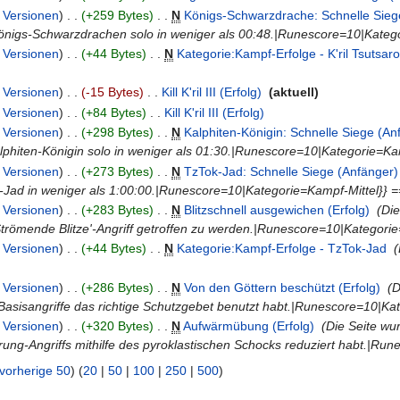
|
Versionen
)
. .
(+259 Bytes)
‎
. .
N
Königs-Schwarzdrache: Schnelle Siege
önigs-Schwarzdrachen solo in weniger als 00:48.|Runescore=10|Kateg
|
Versionen
)
. .
(+44 Bytes)
‎
. .
N
Kategorie:Kampf-Erfolge - K'ril Tsutsaro
|
Versionen
)
. .
(-15 Bytes)
‎
. .
Kill K'ril III (Erfolg)
‎
(aktuell)
|
Versionen
)
. .
(+84 Bytes)
‎
. .
Kill K'ril III (Erfolg)
‎
|
Versionen
)
. .
(+298 Bytes)
‎
. .
N
Kalphiten-Königin: Schnelle Siege (Anf
lphiten-Königin solo in weniger als 01:30.|Runescore=10|Kategorie=Ka
|
Versionen
)
. .
(+273 Bytes)
‎
. .
N
TzTok-Jad: Schnelle Siege (Anfänger) 
Jad in weniger als 1:00:00.|Runescore=10|Kategorie=Kampf-Mittel}} ==
|
Versionen
)
. .
(+283 Bytes)
‎
. .
N
Blitzschnell ausgewichen (Erfolg)
‎
(Di
Strömende Blitze'-Angriff getroffen zu werden.|Runescore=10|Kategori
|
Versionen
)
. .
(+44 Bytes)
‎
. .
N
Kategorie:Kampf-Erfolge - TzTok-Jad
‎
(
|
Versionen
)
. .
(+286 Bytes)
‎
. .
N
Von den Göttern beschützt (Erfolg)
‎
(D
Basisangriffe das richtige Schutzgebet benutzt habt.|Runescore=10|Ka
|
Versionen
)
. .
(+320 Bytes)
‎
. .
N
Aufwärmübung (Erfolg)
‎
(Die Seite wu
erung-Angriffs mithilfe des pyroklastischen Schocks reduziert habt.|R
vorherige 50
) (
20
|
50
|
100
|
250
|
500
)