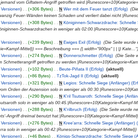
 jemand vom Giftatem-Angriff getroffen wird.|Runescore=10|Kategorie
|
Versionen
)
. .
(+306 Bytes)
‎
. .
N
Wer mit dem Feuer tanzt (Erfolg)
‎
(Di
anzig Feuer-Wänden keinen Schaden und verliert dabei nicht.|Runes
|
Versionen
)
. .
(+308 Bytes)
‎
. .
N
Königinnen-Schwarzdrache: Schnelle S
öniginnen-Schwarzdrachen in weniger als 02:00.|Runescore=10|Katego
|
Versionen
)
. .
(+239 Bytes)
‎
. .
N
Ewiges Exil (Erfolg)
‎
(Die Seite wurde 
ie=Kampf-Mittel}} === Beschreibung === {| width="900px" | | |} Kate…“
|
Versionen
)
. .
(+274 Bytes)
‎
. .
N
Donnerschmetter (Erfolg)
‎
(Die Seite
m Schmetterangriff getroffen zu werden.|Runescore=10|Kategorie=Kam
|
Versionen
)
. .
(+102 Bytes)
‎
. .
Beute-Piñata II (Erfolg)
‎
(aktuell)
|
Versionen
)
. .
(+86 Bytes)
‎
. .
TzTok-Jagd II (Erfolg)
‎
(aktuell)
|
Versionen
)
. .
(+321 Bytes)
‎
. .
N
Legios: Schnelle Siege (Anfänger) (Erf
 vom Orden der Aszension solo in weniger als 00:30.|Runescore=10|Ka
|
Versionen
)
. .
(+290 Bytes)
‎
. .
N
K'ril Tsutsaroth: Schnelle Siege (Anfän
Tsutsaroth solo in weniger als 00:45.|Runescore=10|Kategorie=Kampf-Mit
|
Versionen
)
. .
(+288 Bytes)
‎
. .
N
K'rilbruch (Erfolg)
‎
(Die Seite wurde ne
s'-Angriff dreimal benutzt hat.|Runescore=10|Kategorie=Kampf-Mittel
|
Versionen
)
. .
(+276 Bytes)
‎
. .
N
Kree'arra: Schnelle Siege (Anfänger) (
rra solo in weniger als 00:42.|Runescore=10|Kategorie=Kampf-Mittel}} 
|
Versionen
)
. .
(+46 Bytes)
‎
. .
Königs-Schwarzdrache: Schnelle Siege (A