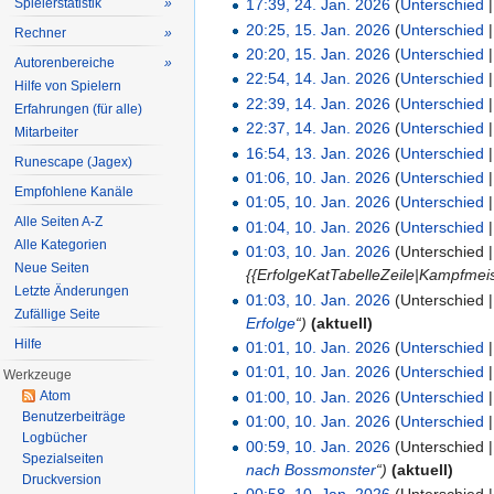
Spielerstatistik
»
17:39, 24. Jan. 2026
(
Unterschied
20:25, 15. Jan. 2026
(
Unterschied
Rechner
»
20:20, 15. Jan. 2026
(
Unterschied
Autorenbereiche
»
22:54, 14. Jan. 2026
(
Unterschied
Hilfe von Spielern
22:39, 14. Jan. 2026
(
Unterschied
Erfahrungen (für alle)
22:37, 14. Jan. 2026
(
Unterschied
Mitarbeiter
16:54, 13. Jan. 2026
(
Unterschied
Runescape (Jagex)
01:06, 10. Jan. 2026
(
Unterschied
Empfohlene Kanäle
01:05, 10. Jan. 2026
(
Unterschied
Alle Seiten A-Z
01:04, 10. Jan. 2026
(
Unterschied
Alle Kategorien
01:03, 10. Jan. 2026
(Unterschied 
Neue Seiten
{{ErfolgeKatTabelleZeile|Kampfmeist
Letzte Änderungen
01:03, 10. Jan. 2026
(Unterschied 
Zufällige Seite
Erfolge
“)
(aktuell)
Hilfe
01:01, 10. Jan. 2026
(
Unterschied
01:01, 10. Jan. 2026
(
Unterschied
Werkzeuge
01:00, 10. Jan. 2026
(
Unterschied
Atom
Benutzerbeiträge
01:00, 10. Jan. 2026
(
Unterschied
Logbücher
00:59, 10. Jan. 2026
(Unterschied 
Spezialseiten
nach Bossmonster
“)
(aktuell)
Druckversion
00:58, 10. Jan. 2026
(Unterschied 