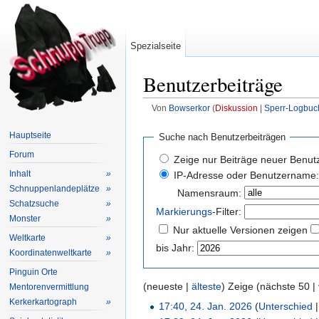
Spezialseite
Benutzerbeiträge
Von
Bowserkor
(
Diskussion
|
Sperr-Logbuc
Wechseln zu:
Navigation
,
Suche
Hauptseite
Suche nach Benutzerbeiträgen
Forum
Zeige nur Beiträge neuer Benut
Inhalt
»
IP-Adresse oder Benutzername:
Schnuppenlandeplätze
»
Namensraum:
Schatzsuche
»
Markierungs
-Filter:
Monster
»
Nur aktuelle Versionen zeigen
Weltkarte
»
bis Jahr:
Koordinatenweltkarte
»
Pinguin Orte
(neueste |
älteste
) Zeige (nächste 50 |
Mentorenvermittlung
Kerkerkartograph
»
17:40, 24. Jan. 2026
(
Unterschied