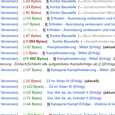
|
Versionen
)
. .
(-50 Bytes)
‎
. .
K
Korbis Baustelle
‎
(
→
Boss-Beutebücher 
|
Versionen
)
. .
(-33 Bytes)
‎
. .
K
Korbis Baustelle
‎
(
→
Schatzsuchen-Beut
|
Versionen
)
. .
(-81 Bytes)
‎
. .
K
Korbis Baustelle
‎
(
→
Schatzsuchen-Beut
|
Versionen
)
. .
(+14 Bytes)
‎
. .
K
Erfinden - Ausrüstung verbessern und t
|
Versionen
)
. .
(+7 Bytes)
‎
. .
K
Erfinden - Ausrüstung verbessern und tr
|
Versionen
)
. .
(0 Bytes)
‎
. .
K
Erfinden - Ausrüstung verbessern und trai
|
Versionen
)
. .
(-47 Bytes)
‎
. .
K
Korbis Baustelle
‎
(
→
Boss-Beutebücher 
|
Versionen
)
. .
(-7.454 Bytes)
‎
. .
Korbis Baustelle
‎
(
→
Kampfmeisterung -
|
Versionen
)
. .
(+32 Bytes)
‎
. .
Kampfmeisterung - Mittel (Erfolg)
‎
(aktuel
|
Versionen
)
. .
(-1 Byte)
‎
. .
K
Kampfmeisterung - Mittel (Erfolg)
‎
|
Versionen
)
. .
(+7.492 Bytes)
‎
. .
N
Kampfmeisterung - Mittel (Erfolg)
‎
(
erung - Einfach|Schließt alle aufgelisteten Kampferfolge ab.}} {{Erfol
|
Versionen
)
. .
(+37 Bytes)
‎
. .
N
Kategorie:Kampfmeisterung - Mittel
‎
(D
|
Versionen
)
. .
(-15 Bytes)
‎
. .
Zil im Visier III (Erfolg)
‎
(aktuell)
|
Versionen
)
. .
(+113 Bytes)
‎
. .
Zil im Visier III (Erfolg)
‎
|
Versionen
)
. .
(+23 Bytes)
‎
. .
Gor Vek da, du Unhold! II (Erfolg)
‎
(aktuel
|
Versionen
)
. .
(+71 Bytes)
‎
. .
Gor Vek da, du Unhold! II (Erfolg)
‎
|
Versionen
)
. .
(+44 Bytes)
‎
. .
N
Kategorie:Kampf-Erfolge - Vindicta & G
|
Versionen
)
. .
(+294 Bytes)
‎
. .
N
Vindicta & Gorvek: Schnelle Siege (An