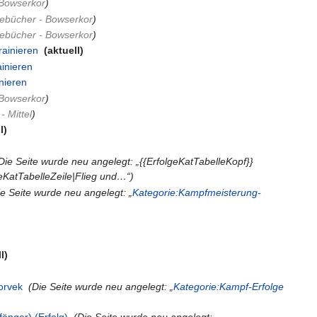
Bowserkor
)
ebücher - Bowserkor
)
ebücher - Bowserkor
)
rainieren
‎
(aktuell)
ainieren
‎
nieren
‎
Bowserkor
)
 Mittel
)
l)
Die Seite wurde neu angelegt: „{{ErfolgeKatTabelleKopf}}
geKatTabelleZeile|Flieg und…“)
ie Seite wurde neu angelegt: „
Kategorie:Kampfmeisterung-
l)
orvek
‎
(Die Seite wurde neu angelegt: „
Kategorie:Kampf-Erfolge
fänger) (Erfolg)
‎
(Die Seite wurde neu angelegt: