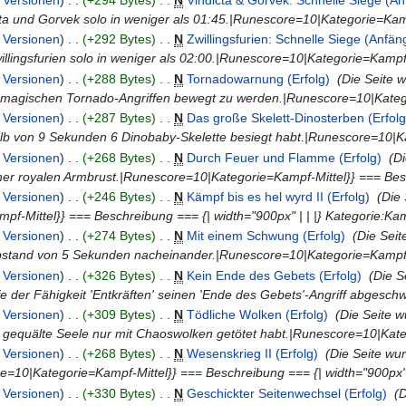
ta und Gorvek solo in weniger als 01:45.|Runescore=10|Kategorie=Kamp
|
Versionen
)
. .
(+292 Bytes)
‎
. .
N
Zwillingsfurien: Schnelle Siege (Anfäng
illingsfurien solo in weniger als 02:00.|Runescore=10|Kategorie=Kampf
|
Versionen
)
. .
(+288 Bytes)
‎
. .
N
Tornadowarnung (Erfolg)
‎
(Die Seite 
 magischen Tornado-Angriffen bewegt zu werden.|Runescore=10|Kateg
|
Versionen
)
. .
(+287 Bytes)
‎
. .
N
Das große Skelett-Dinosterben (Erfolg
lb von 9 Sekunden 6 Dinobaby-Skelette besiegt habt.|Runescore=10|K
|
Versionen
)
. .
(+268 Bytes)
‎
. .
N
Durch Feuer und Flamme (Erfolg)
‎
(D
er royalen Armbrust.|Runescore=10|Kategorie=Kampf-Mittel}} === Bes
|
Versionen
)
. .
(+246 Bytes)
‎
. .
N
Kämpf bis es hel wyrd II (Erfolg)
‎
(Die
f-Mittel}} === Beschreibung === {| width="900px" | | |} Kategorie:Ka
|
Versionen
)
. .
(+274 Bytes)
‎
. .
N
Mit einem Schwung (Erfolg)
‎
(Die Sei
bstand von 5 Sekunden nacheinander.|Runescore=10|Kategorie=Kampf-
|
Versionen
)
. .
(+326 Bytes)
‎
. .
N
Kein Ende des Gebets (Erfolg)
‎
(Die S
lfe der Fähigkeit 'Entkräften' seinen 'Ende des Gebets'-Angriff abgesc
|
Versionen
)
. .
(+309 Bytes)
‎
. .
N
Tödliche Wolken (Erfolg)
‎
(Die Seite 
 gequälte Seele nur mit Chaoswolken getötet habt.|Runescore=10|Kat
|
Versionen
)
. .
(+268 Bytes)
‎
. .
N
Wesenskrieg II (Erfolg)
‎
(Die Seite wu
e=10|Kategorie=Kampf-Mittel}} === Beschreibung === {| width="900px" 
|
Versionen
)
. .
(+330 Bytes)
‎
. .
N
Geschickter Seitenwechsel (Erfolg)
‎
(