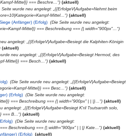
=Kampf-Mittel}} === Beschre…“)
(aktuell)
e Seite wurde neu angelegt: „{{ErfolgeV|Aufgabe=Nehmt beim
core=10|Kategorie=Kampf-Mittel…“)
(aktuell)
iege (Anfänger) (Erfolg)
‎
(Die Seite wurde neu angelegt:
rie=Kampf-Mittel}} === Beschreibung === {| width="900px"…“)
neu angelegt: „{{ErfolgeV|Aufgabe=Besiegt die Kalphiten-Königin
)
(aktuell)
 wurde neu angelegt: „{{ErfolgeV|Aufgabe=Besiegt Hermod, des
pf-Mittel}} === Besch…“)
(aktuell)
olg)
‎
(Die Seite wurde neu angelegt: „{{ErfolgeV|Aufgabe=Besiegt
tegorie=Kampf-Mittel}} === Besc…“)
(aktuell)
ger) (Erfolg)
‎
(Die Seite wurde neu angelegt:
tel}} === Beschreibung === {| width="900px" | | |}…“)
(aktuell)
u angelegt: „{{ErfolgeV|Aufgabe=Besiegt K'ril Tsutsaroth solo,
}} === B…“)
(aktuell)
Erfolg)
‎
(Die Seite wurde neu angelegt:
=== Beschreibung === {| width="900px" | | |} Kate…“)
(aktuell)
nfänger) (Erfolg)
‎
(aktuell)