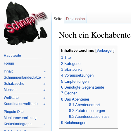
Seite
Diskussion
Noch ein Kochabente
Wechseln zu:
Navigation
,
Suche
Inhaltsverzeichnis
[
Verbergen
]
Hauptseite
1
Titel
2
Kategorie
Forum
3
Startpunkt
Inhalt
»
4
Voraussetzungen
Schnuppenlandeplätze
»
5
Empfehlungen
Schatzsuche
»
6
Benötigte Gegenstände
Monster
»
7
Gegner
Weltkarte
»
8
Das Abenteuer
Koordinatenweltkarte
»
8.1
Abenteuerstart
8.2
Zutaten besorgen
Pinguin Orte
8.3
Abenteuerabschluss
Mentorenvermittlung
9
Belohnungen
Kerkerkartograph
»