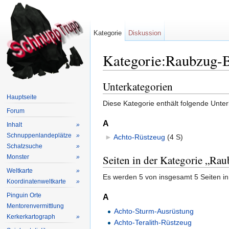
Kategorie
Diskussion
Kategorie:Raubzug-
Wechseln zu:
Navigation
,
Suche
Unterkategorien
Hauptseite
Diese Kategorie enthält folgende Unter
Forum
A
Inhalt
»
Schnuppenlandeplätze
»
►
Achto-Rüstzeug
‎
(4 S)
Schatzsuche
»
Seiten in der Kategorie „R
Monster
»
Weltkarte
»
Es werden 5 von insgesamt 5 Seiten in
Koordinatenweltkarte
»
Pinguin Orte
A
Mentorenvermittlung
Achto-Sturm-Ausrüstung
Kerkerkartograph
»
Achto-Teralith-Rüstzeug