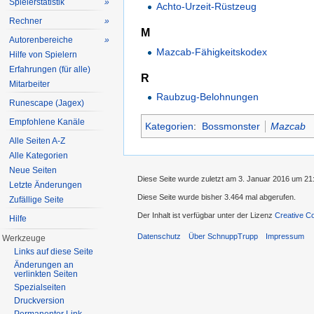
Spielerstatistik
»
Achto-Urzeit-Rüstzeug
Rechner
»
M
Autorenbereiche
»
Mazcab-Fähigkeitskodex
Hilfe von Spielern
Erfahrungen (für alle)
R
Mitarbeiter
Raubzug-Belohnungen
Runescape (Jagex)
Empfohlene Kanäle
Kategorien
:
Bossmonster
Mazcab
Alle Seiten A-Z
Alle Kategorien
Neue Seiten
Diese Seite wurde zuletzt am 3. Januar 2016 um 21
Letzte Änderungen
Diese Seite wurde bisher 3.464 mal abgerufen.
Zufällige Seite
Der Inhalt ist verfügbar unter der Lizenz
Creative C
Hilfe
Datenschutz
Über SchnuppTrupp
Impressum
Werkzeuge
Links auf diese Seite
Änderungen an
verlinkten Seiten
Spezialseiten
Druckversion