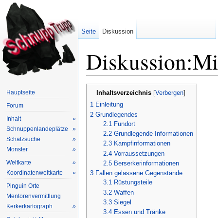
Seite
Diskussion
Diskussion:Mi
Wechseln zu:
Navigation
,
Suche
Hauptseite
Inhaltsverzeichnis
[
Verbergen
]
1
Einleitung
Forum
2
Grundlegendes
Inhalt
»
2.1
Fundort
Schnuppenlandeplätze
»
2.2
Grundlegende Informationen
Schatzsuche
»
2.3
Kampfinformationen
Monster
»
2.4
Vorraussetzungen
Weltkarte
»
2.5
Berserkerinformationen
Koordinatenweltkarte
»
3
Fallen gelassene Gegenstände
3.1
Rüstungsteile
Pinguin Orte
3.2
Waffen
Mentorenvermittlung
3.3
Siegel
Kerkerkartograph
»
3.4
Essen und Tränke