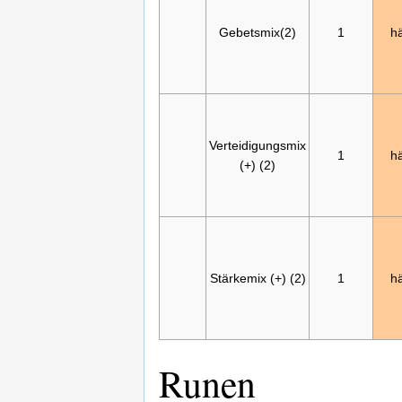
Gebetsmix(2)
1
hä
Verteidigungsmix
1
hä
(+) (2)
Stärkemix (+) (2)
1
hä
Runen