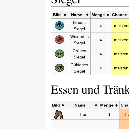
Bild
Name
Menge
Chance
Blaues
4
meisten
Siegel
Weinrotes
4
meisten
Siegel
Grünes
4
meisten
Siegel
Güldenes
4
meisten
Siegel
Essen und Trän
Bild
Name
Menge
Cha
Hai
1
hä