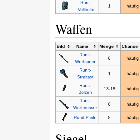
Runit-
1
häufig
Vollhelm
Waffen
Bild
Name
Menge
Chance
Runit-
8
häufig
Wurfspeer
Runit-
1
häufig
Streitaxt
Runit-
13-18
häufig
Bolzen
Runit-
8
häufig
Wurfmesser
Runit-Pfeile
8
häufig
Siegel