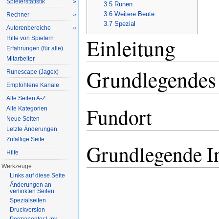
Spielerstatistik
»
3.5
Runen
3.6
Weitere Beute
Rechner
»
3.7
Spezial
Autorenbereiche
»
Einleitung
Hilfe von Spielern
Erfahrungen (für alle)
Mitarbeiter
Grundlegendes
Runescape (Jagex)
Empfohlene Kanäle
Alle Seiten A-Z
Fundort
Alle Kategorien
Neue Seiten
Letzte Änderungen
Zufällige Seite
Grundlegende I
Hilfe
Werkzeuge
Links auf diese Seite
Änderungen an
verlinkten Seiten
Spezialseiten
Druckversion