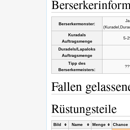
Berserkerinform
Ja
Berserkermonster:
(Kuradel,Dura
Kuradals
5-2
Auftragsmenge
Duradels/Lapaloks
Auftragsmenge
Tipp des
??
Berserkermeisters:
Fallen gelasse
Rüstungsteile
Bild
Name
Menge
Chance