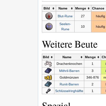
Bild
Name
Menge
Chance
Blut-Rune
27
häufig
Seelen-
10
häufig
Rune
Weitere Beute
Bild
Name
Menge
Ch
Drachenknochen
1
Mithril-Barren
3
Goldmünzen
346-876
m
Runit-Barren
2
Schlüsselringhälfte
1
Spezial