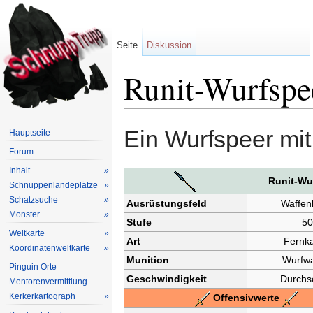
Seite
Diskussion
Runit-Wurfspe
Wechseln zu:
Navigation
,
Suche
Ein Wurfspeer mit
Hauptseite
Forum
Inhalt
»
Runit-Wu
Schnuppenlandeplätze
»
Schatzsuche
»
Ausrüstungsfeld
Waffen
Monster
»
Stufe
50
Weltkarte
»
Art
Fernk
Koordinatenweltkarte
»
Munition
Wurfwa
Pinguin Orte
Geschwindigkeit
Durchsc
Mentorenvermittlung
Kerkerkartograph
»
Offensivwerte