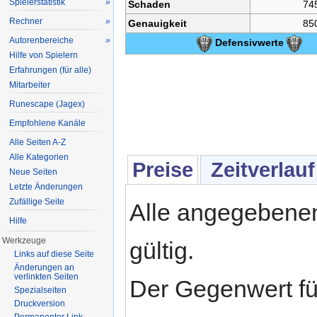
Spielerstatistik
»
Schaden
74
Rechner
»
Genauigkeit
85
Autorenbereiche
»
Defensivwerte
Hilfe von Spielern
Erfahrungen (für alle)
Mitarbeiter
Runescape (Jagex)
Empfohlene Kanäle
Alle Seiten A-Z
Alle Kategorien
Preise
Zeitverlauf
Neue Seiten
Letzte Änderungen
Zufällige Seite
Alle angegebene
Hilfe
Werkzeuge
gültig.
Links auf diese Seite
Änderungen an
verlinkten Seiten
Der Gegenwert fü
Spezialseiten
Druckversion