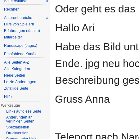
Spielerstatistik
»
Oder geht es das
Rechner
»
Autorenbereiche
»
Hallo Ari
Hilfe von Spielern
Erfahrungen (für alle)
Mitarbeiter
Habe das Bild un
Runescape (Jagex)
Empfohlene Kanäle
Ende. jpg neu ho
Alle Seiten A-Z
Alle Kategorien
Neue Seiten
Beschreibung gese
Letzte Änderungen
Zufällige Seite
Gruss Anna
Hilfe
Werkzeuge
Links auf diese Seite
Änderungen an
verlinkten Seiten
Spezialseiten
Druckversion
Teleport nach Na