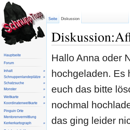
Seite
Diskussion
Diskussion:Af
Wechseln zu:
Navigation
,
Suche
Hallo Anna oder N
Hauptseite
Forum
hochgeladen. Es h
Inhalt
»
Schnuppenlandeplätze
»
Schatzsuche
»
euch das bitte lös
Monster
»
Weltkarte
»
nochmal hochladen
Koordinatenweltkarte
»
Pinguin Orte
Mentorenvermittlung
das ging leider ni
Kerkerkartograph
»