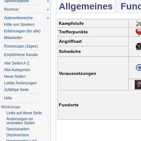
Spielerstatistik
»
Allgemeines
Fund
Rechner
»
Autorenbereiche
»
Kampfstufe
Hilfe von Spielern
Erfahrungen (für alle)
Trefferpunkte
Mitarbeiter
Angriffsart
Runescape (Jagex)
Schwäche
Empfohlene Kanäle
Alle Seiten A-Z
Alle Kategorien
Voraussetzungen
Neue Seiten
Letzte Änderungen
Zufällige Seite
Hilfe
Fundorte
Werkzeuge
Links auf diese Seite
Änderungen an
verlinkten Seiten
Spezialseiten
Druckversion