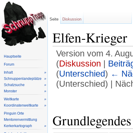
Seite
Diskussion
Elfen-Krieger
Version vom 4. Aug
Hauptseite
(
Diskussion
|
Beiträ
Forum
(
Unterschied
)
← Näc
Inhalt
»
Schnuppenlandeplätze
»
(Unterschied) | Näc
Schatzsuche
»
Wechseln zu:
Navigation
,
Suche
Monster
»
Weltkarte
»
Koordinatenweltkarte
»
Pinguin Orte
Grundlegendes
Mentorenvermittlung
Kerkerkartograph
»