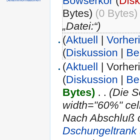
Bowserkor
(
Disk
Seiteninformationen
Bytes)
(0 Bytes)
„Datei:“)
(
Aktuell
|
Vorher
(
Diskussion
|
Be
(
Aktuell
| Vorher
(
Diskussion
|
Be
Bytes)
‎
. .
(Die S
width="60%" cell
Nach Abschluß 
Dschungeltrank