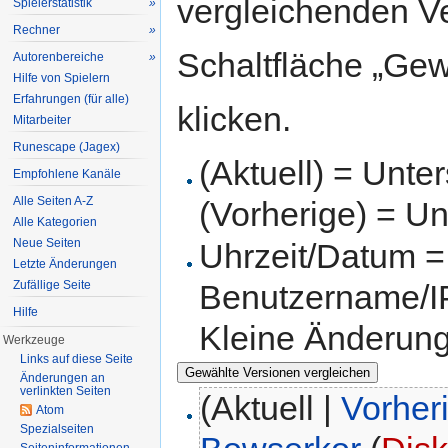
vergleichenden V
Spielerstatistik
»
Rechner
»
Schaltfläche „Gew
Autorenbereiche
»
Hilfe von Spielern
Erfahrungen (für alle)
klicken.
Mitarbeiter
Runescape (Jagex)
(Aktuell) = Unte
Empfohlene Kanäle
Alle Seiten A-Z
(Vorherige) = Un
Alle Kategorien
Neue Seiten
Uhrzeit/Datum = 
Letzte Änderungen
Zufällige Seite
Benutzername/IP
Hilfe
Kleine Änderun
Werkzeuge
Links auf diese Seite
Änderungen an
verlinkten Seiten
(Aktuell |
Vorher
Atom
Spezialseiten