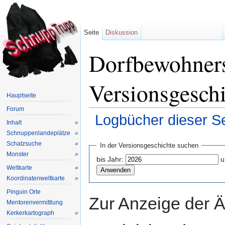
Seite
Diskussion
Dorfbewohners
Versionsgesch
Hauptseite
Forum
Logbücher dieser Se
Inhalt
»
Wechseln zu:
Navigation
,
Suche
Schnuppenlandeplätze
»
Schatzsuche
»
In der Versionsgeschichte suchen
Monster
»
bis Jahr:
u
Weltkarte
»
Koordinatenweltkarte
»
Pinguin Orte
Zur Anzeige der 
Mentorenvermittlung
Kerkerkartograph
»