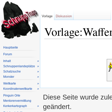
Vorlage
Diskussion
Vorlage:Waffe
Wechseln zu:
Navigation
,
Suche
Hauptseite
Forum
Inhalt
»
Schnuppenlandeplätze
»
Schatzsuche
»
Monster
»
Weltkarte
»
Koordinatenweltkarte
»
Diese Seite wurde zul
Pinguin Orte
Mentorenvermittlung
geändert.
Kerkerkartograph
»