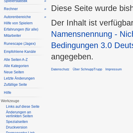
Spielerstatistik
»
Diese Seite wurde bis
Rechner
»
Autorenbereiche
»
Der Inhalt ist verfügba
Hilfe von Spielern
Erfahrungen (für alle)
Namensnennung - Nicht
Mitarbeiter
Bedingungen 3.0 Deut
Runescape (Jagex)
Empfohlene Kanäle
angegeben.
Alle Seiten A-Z
Alle Kategorien
Datenschutz
Über SchnuppTrupp
Impressum
Neue Seiten
Letzte Änderungen
Zufällige Seite
Hilfe
Werkzeuge
Links auf diese Seite
Änderungen an
verlinkten Seiten
Spezialseiten
Druckversion