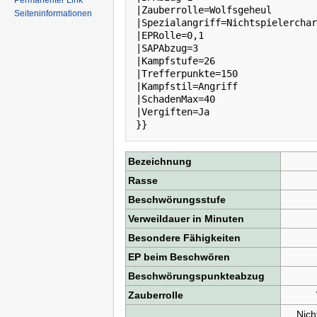
Permanenter Link
|Zauberrolle=Wolfsgeheul

Seiteninformationen
|Spezialangriff=Nichtspielerchar
|EPRolle=0,1

|SAPAbzug=3

|Kampfstufe=26

|Trefferpunkte=150

|Kampfstil=Angriff

|SchadenMax=40

|Vergiften=Ja

Bezeichnung
Rasse
Beschwörungsstufe
Verweildauer in Minuten
Besondere Fähigkeiten
EP beim Beschwören
Beschwörungspunkteabzug
Zauberrolle
Nich