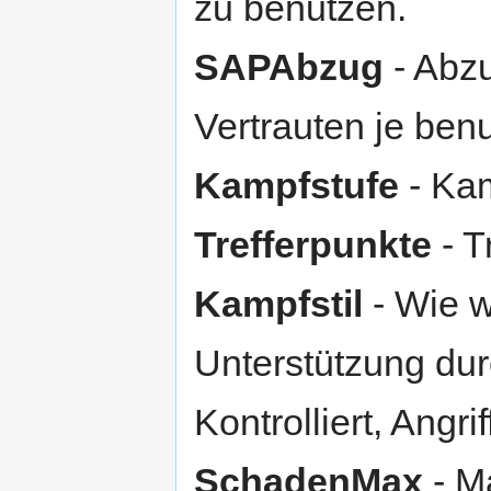
zu benutzen.
SAPAbzug
- Abzu
Vertrauten je benu
Kampfstufe
- Kam
Trefferpunkte
- T
Kampfstil
- Wie w
Unterstützung durc
Kontrolliert, Angrif
SchadenMax
- M