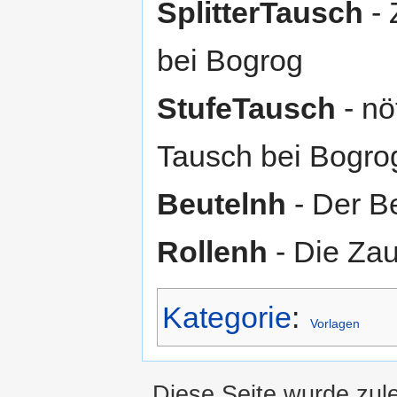
SplitterTausch
- 
bei Bogrog
StufeTausch
- nö
Tausch bei Bogro
Beutelnh
- Der Be
Rollenh
- Die Zau
Kategorie
:
Vorlagen
Diese Seite wurde zul