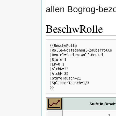
allen Bogrog-bez
BeschwRolle
{{BeschwRolle

|Rolle=Wolfsgeheul-Zauberrolle

|Beutel=Seelen-Wolf-Beutel

|Stufe=1

|EP=0,1

|AlchN=23

|AlchH=35

|StufeTausch=21

|SplitterTausch=1/3

Stufe in Besc
1