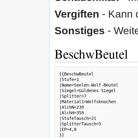
Vergiften
- Kann d
Sonstiges
- Weit
BeschwBeutel
{{BeschwBeutel

|Stufe=1

|Name=Seelen-Wolf-Beutel

|Siegel=Güldenes Siegel

|Splitter=7

|Material1=Wolfsknochen

|AlchN=239

|AlchH=359

|StufeTausch=21

|SplitterTausch=5

|EP=4,8
