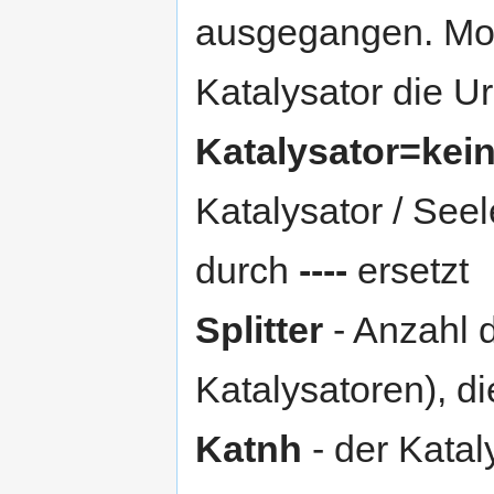
ausgegangen. Mom
Katalysator die U
Katalysator=kei
Katalysator / See
durch
----
ersetzt
Splitter
- Anzahl d
Katalysatoren), d
Katnh
- der Katal