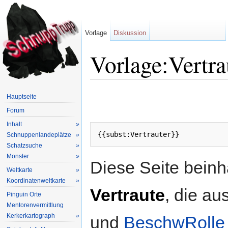
Vorlage
Diskussion
Vorlage:Vertra
Wechseln zu:
Navigation
,
Suche
Hauptseite
Forum
Inhalt
»
Schnuppenlandeplätze
»
Schatzsuche
»
Monster
»
Diese Seite beinha
Weltkarte
»
Koordinatenweltkarte
»
Vertraute
, die au
Pinguin Orte
Mentorenvermittlung
Kerkerkartograph
»
und
BeschwRolle