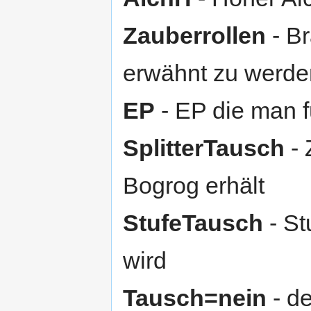
Zauberrollen
- Br
erwähnt zu werde
EP
- EP die man f
SplitterTausch
- 
Bogrog erhält
StufeTausch
- St
wird
Tausch=nein
- de