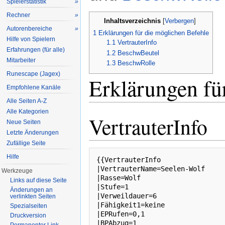
Spielerstatistik
»
Rechner
»
Inhaltsverzeichnis
[
Verbergen
]
Autorenbereiche
»
1
Erklärungen für die möglichen Befehle
Hilfe von Spielern
1.1
VertrauterInfo
Erfahrungen (für alle)
1.2
BeschwBeutel
Mitarbeiter
1.3
BeschwRolle
Runescape (Jagex)
Erklärungen fü
Empfohlene Kanäle
Alle Seiten A-Z
Alle Kategorien
VertrauterInfo
Neue Seiten
Letzte Änderungen
Zufällige Seite
Hilfe
{{VertrauterInfo

|VertrauterName=Seelen-Wolf

Werkzeuge
|Rasse=Wolf

Links auf diese Seite
|Stufe=1

Änderungen an
|Verweildauer=6

verlinkten Seiten
|Fähigkeit1=keine

Spezialseiten
|EPRufen=0,1

Druckversion
|BPAbzug=1
