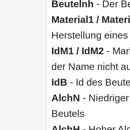
Beutelnh
- Der Be
Material1 / Mater
Herstellung eines
IdM1 / IdM2
- Mark
der Name nicht au
IdB
- Id des Beute
AlchN
- Niedriger
Beutels
AlchH
- Hoher Al