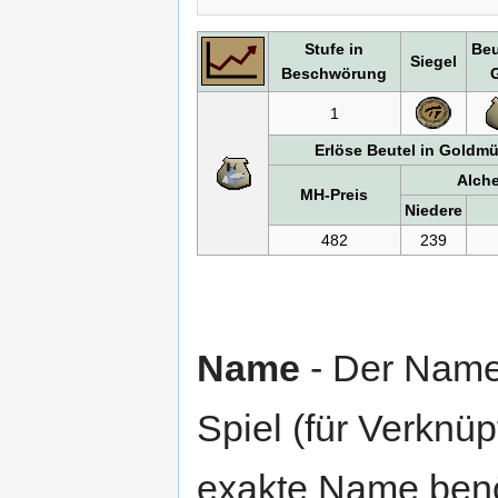
Stufe in
Beu
Siegel
Beschwörung
1
Erlöse Beutel in Goldm
Alch
MH-Preis
Niedere
482
239
Name
- Der Name
Spiel (für Verknüp
exakte Name benöt