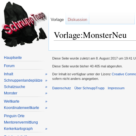
Vorlage
Diskussion
Vorlage:MonsterNeu
Wechseln zu:
Navigation
,
Suche
Hauptseite
Diese Seite wurde zuletzt am 8. August 2017 um 19:41 U
Forum
Diese Seite wurde bisher 40.405 mal abgerufen.
Inhalt
»
Der Inhalt ist verfügbar unter der Lizenz
Creative Common
sofern nicht anders angegeben.
Schnuppenlandeplätze
»
Schatzsuche
»
Datenschutz
Über SchnuppTrupp
Impressum
Monster
»
Weltkarte
»
Koordinatenweltkarte
»
Pinguin Orte
Mentorenvermittlung
Kerkerkartograph
»