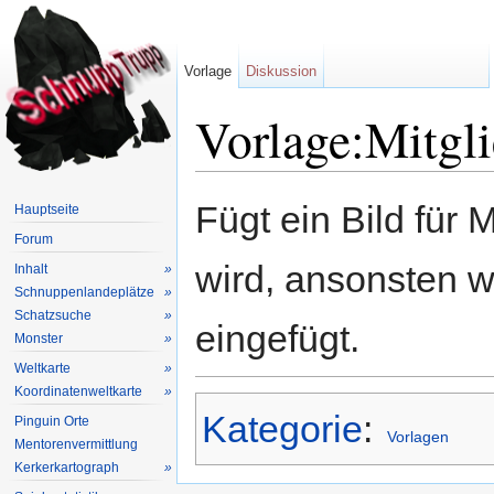
Vorlage
Diskussion
Vorlage:Mitgl
Wechseln zu:
Navigation
,
Suche
Fügt ein Bild für 
Hauptseite
Forum
wird, ansonsten wi
Inhalt
»
Schnuppenlandeplätze
»
Schatzsuche
»
eingefügt.
Monster
»
Weltkarte
»
Koordinatenweltkarte
»
Kategorie
:
Pinguin Orte
Vorlagen
Mentorenvermittlung
Kerkerkartograph
»