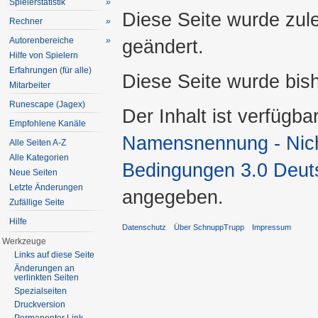
Spielerstatistik
»
Diese Seite wurde zul
Rechner
»
Autorenbereiche
»
geändert.
Hilfe von Spielern
Erfahrungen (für alle)
Diese Seite wurde bis
Mitarbeiter
Runescape (Jagex)
Der Inhalt ist verfügba
Empfohlene Kanäle
Namensnennung - Nicht
Alle Seiten A-Z
Alle Kategorien
Bedingungen 3.0 Deut
Neue Seiten
Letzte Änderungen
angegeben.
Zufällige Seite
Hilfe
Datenschutz
Über SchnuppTrupp
Impressum
Werkzeuge
Links auf diese Seite
Änderungen an
verlinkten Seiten
Spezialseiten
Druckversion