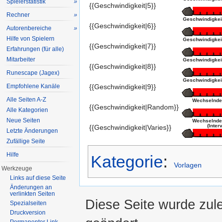
Spielerstatistik
»
{{Geschwindigkeit|5}}
Rechner
»
Geschwindigkeit 
{{Geschwindigkeit|6}}
Autorenbereiche
»
Hilfe von Spielern
Geschwindigkeit 
{{Geschwindigkeit|7}}
Erfahrungen (für alle)
Mitarbeiter
Geschwindigkeit 
{{Geschwindigkeit|8}}
Runescape (Jagex)
Geschwindigkeit 
Empfohlene Kanäle
{{Geschwindigkeit|9}}
Alle Seiten A-Z
Wechselnde
{{Geschwindigkeit|Random}}
Alle Kategorien
Neue Seiten
Wechselnde
(Interv
{{Geschwindigkeit|Varies}}
Letzte Änderungen
Zufällige Seite
Hilfe
Kategorie
:
Vorlagen
Werkzeuge
Links auf diese Seite
Änderungen an
verlinkten Seiten
Diese Seite wurde zul
Spezialseiten
Druckversion