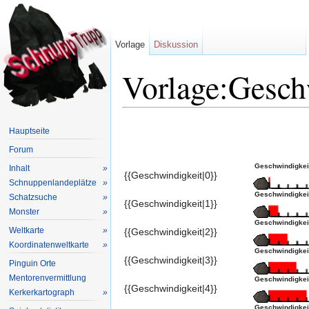
Vorlage
Diskussion
Vorlage:Gesch
Wechseln zu:
Navigation
,
Suche
Hauptseite
Forum
Geschwindigkeit 
Inhalt
»
{{Geschwindigkeit|0}}
Schnuppenlandeplätze
»
Geschwindigkeit 
Schatzsuche
»
{{Geschwindigkeit|1}}
Monster
»
Geschwindigkeit 
Weltkarte
»
{{Geschwindigkeit|2}}
Koordinatenweltkarte
»
Geschwindigkeit 
{{Geschwindigkeit|3}}
Pinguin Orte
Mentorenvermittlung
Geschwindigkeit 
{{Geschwindigkeit|4}}
Kerkerkartograph
»
Geschwindigkeit 