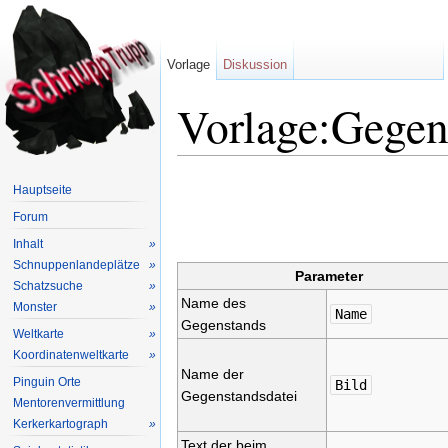
Vorlage
Diskussion
Vorlage:Gegen
Wechseln zu:
Navigation
,
Suche
Hauptseite
Forum
Inhalt
»
Schnuppenlandeplätze
»
Parameter
Schatzsuche
»
Name des
Monster
»
Name
Gegenstands
Weltkarte
»
Koordinatenweltkarte
»
Name der
Pinguin Orte
Bild
Gegenstandsdatei
Mentorenvermittlung
Kerkerkartograph
»
Text der beim