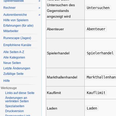
Spielerstatistik
»
Untersuchen des
Untersuchen
Rechner
»
Gegenstands
Autorenbereiche
»
angezeigt wird
Hilfe von Spielern
Erfahrungen (für alle)
Abenteuer
Abenteuer
Mitarbeiter
Runescape (Jagex)
Empfohlene Kanäle
Alle Seiten A-Z
Spielerhandel
Spielerhandel
Alle Kategorien
Neue Seiten
Letzte Änderungen
Zufällige Seite
Markthallenhandel
Markthallenhan
Hilfe
Werkzeuge
Kauflimit
Kauflimit
Links auf diese Seite
Änderungen an
verlinkten Seiten
Spezialseiten
Laden
Laden
Druckversion