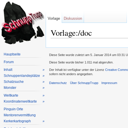
Vorlage
Diskussion
Vorlage:/doc
Wechseln zu:
Navigation
,
Suche
Hauptseite
Diese Seite wurde zuletzt am 5. Januar 2014 um 03:31 U
Forum
Diese Seite wurde bisher 1.011 mal abgerufen.
Inhalt
»
Der Inhalt ist verfügbar unter der Lizenz
Creative Common
sofern nicht anders angegeben.
Schnuppenlandeplätze
»
Schatzsuche
»
Datenschutz
Über SchnuppTrupp
Impressum
Monster
»
Weltkarte
»
Koordinatenweltkarte
»
Pinguin Orte
Mentorenvermittlung
Kerkerkartograph
»