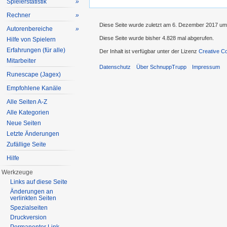
Spielerstatistik
»
Rechner
»
Diese Seite wurde zuletzt am 6. Dezember 2017 um
Autorenbereiche
»
Diese Seite wurde bisher 4.828 mal abgerufen.
Hilfe von Spielern
Erfahrungen (für alle)
Der Inhalt ist verfügbar unter der Lizenz
Creative C
Mitarbeiter
Datenschutz
Über SchnuppTrupp
Impressum
Runescape (Jagex)
Empfohlene Kanäle
Alle Seiten A-Z
Alle Kategorien
Neue Seiten
Letzte Änderungen
Zufällige Seite
Hilfe
Werkzeuge
Links auf diese Seite
Änderungen an
verlinkten Seiten
Spezialseiten
Druckversion