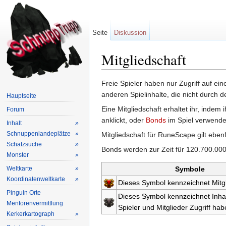
Seite
Diskussion
Mitgliedschaft
Wechseln zu:
Navigation
,
Suche
Freie Spieler haben nur Zugriff auf ein
anderen Spielinhalte, die nicht durch 
Hauptseite
Eine Mitgliedschaft erhaltet ihr, indem 
Forum
anklickt, oder
Bonds
im Spiel verwende
Inhalt
»
Schnuppenlandeplätze
»
Mitgliedschaft für RuneScape gilt ebe
Schatzsuche
»
Bonds werden zur Zeit für 120.700.000
Monster
»
Weltkarte
»
Symbole
Koordinatenweltkarte
»
Dieses Symbol kennzeichnet Mitgl
Pinguin Orte
Dieses Symbol kennzeichnet Inhalt
Mentorenvermittlung
Spieler und Mitglieder Zugriff hab
Kerkerkartograph
»