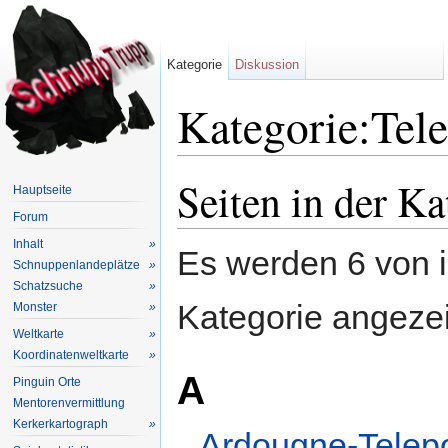
Kategorie
Diskussion
Kategorie:Tel
Wechseln zu:
Navigation
,
Suche
Seiten in der Ka
Hauptseite
Forum
Inhalt
»
Es werden 6 von i
Schnuppenlandeplätze
»
Schatzsuche
»
Kategorie angezei
Monster
»
Weltkarte
»
Koordinatenweltkarte
»
A
Pinguin Orte
Mentorenvermittlung
Kerkerkartograph
»
Ardougne-Telepo