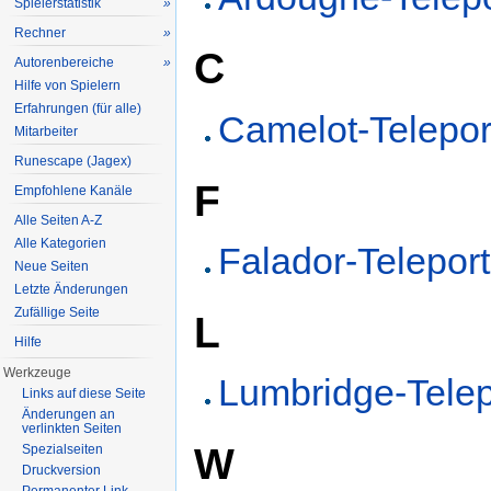
Spielerstatistik
»
Rechner
»
C
Autorenbereiche
»
Hilfe von Spielern
Erfahrungen (für alle)
Camelot-Telepor
Mitarbeiter
Runescape (Jagex)
F
Empfohlene Kanäle
Alle Seiten A-Z
Alle Kategorien
Falador-Teleport
Neue Seiten
Letzte Änderungen
Zufällige Seite
L
Hilfe
Werkzeuge
Lumbridge-Telep
Links auf diese Seite
Änderungen an
verlinkten Seiten
W
Spezialseiten
Druckversion