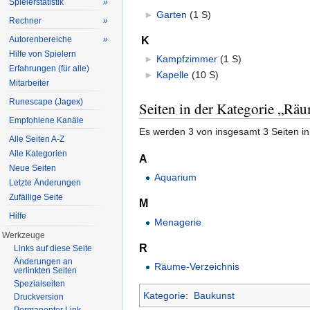
Spielerstatistik
»
►
Garten
‎
(1 S)
Rechner
»
K
Autorenbereiche
»
Hilfe von Spielern
►
Kampfzimmer
‎
(1 S)
Erfahrungen (für alle)
►
Kapelle
‎
(10 S)
Mitarbeiter
Runescape (Jagex)
Seiten in der Kategorie „Räu
Empfohlene Kanäle
Es werden 3 von insgesamt 3 Seiten in
Alle Seiten A-Z
Alle Kategorien
A
Neue Seiten
Aquarium
Letzte Änderungen
Zufällige Seite
M
Hilfe
Menagerie
Werkzeuge
R
Links auf diese Seite
Änderungen an
Räume-Verzeichnis
verlinkten Seiten
Spezialseiten
Kategorie
:
Baukunst
Druckversion