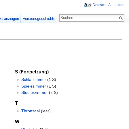
Deutsch
Anmelden
xt anzeigen
Versionsgeschichte
S (Fortsetzung)
►
Schlafzimmer
‎
(1 S)
►
Spielezimmer
‎
(1 S)
►
Studierzimmer
‎
(2 S)
T
►
Thronsaal
‎
(leer)
W