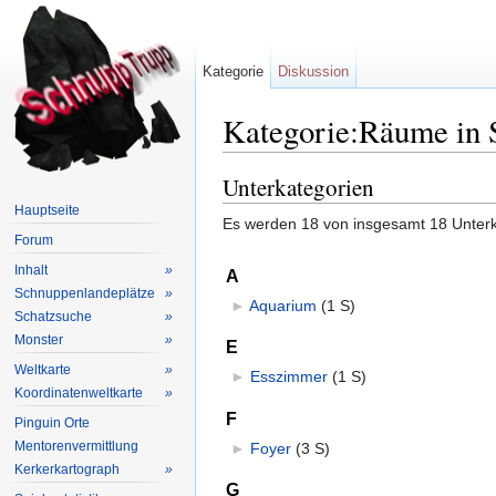
Kategorie
Diskussion
Kategorie:Räume in 
Wechseln zu:
Navigation
,
Suche
Unterkategorien
Hauptseite
Es werden 18 von insgesamt 18 Unterka
Forum
Inhalt
»
A
Schnuppenlandeplätze
»
►
Aquarium
‎
(1 S)
Schatzsuche
»
Monster
»
E
Weltkarte
»
►
Esszimmer
‎
(1 S)
Koordinatenweltkarte
»
F
Pinguin Orte
Mentorenvermittlung
►
Foyer
‎
(3 S)
Kerkerkartograph
»
G