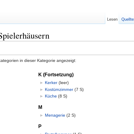
Lesen
Quellte
Spielerhäusern
tegorien in dieser Kategorie angezeigt:
K (Fortsetzung)
►
Kerker
‎
(leer)
►
Kostümzimmer
‎
(7 S)
►
Küche
‎
(8 S)
M
►
Menagerie
‎
(2 S)
P