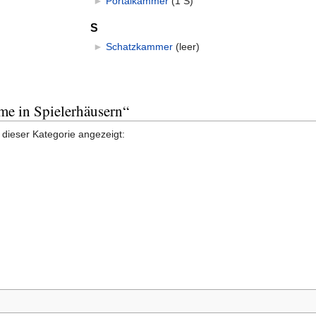
►
Portalkammer
‎
(1 S)
S
►
Schatzkammer
‎
(leer)
me in Spielerhäusern“
 dieser Kategorie angezeigt: