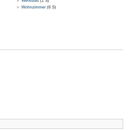
►
Werkstatt
‎
(1 S)
►
Wohnzimmer
‎
(6 S)