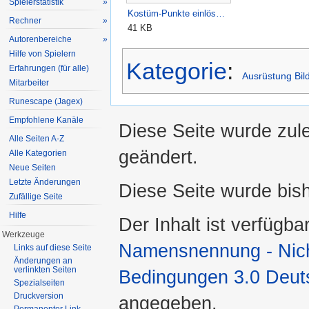
Spielerstatistik
»
Kostüm-Punkte einlös…
Rechner
»
41 KB
Autorenbereiche
»
Hilfe von Spielern
Kategorie
:
Erfahrungen (für alle)
Ausrüstung Bil
Mitarbeiter
Runescape (Jagex)
Empfohlene Kanäle
Diese Seite wurde zule
Alle Seiten A-Z
geändert.
Alle Kategorien
Neue Seiten
Letzte Änderungen
Diese Seite wurde bis
Zufällige Seite
Hilfe
Der Inhalt ist verfügba
Werkzeuge
Namensnennung - Nicht
Links auf diese Seite
Änderungen an
verlinkten Seiten
Bedingungen 3.0 Deut
Spezialseiten
Druckversion
angegeben.