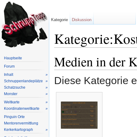
Kategorie
Diskussion
Kategorie:Kos
Wechseln zu:
Navigation
,
Suche
Medien in der K
Hauptseite
Forum
Inhalt
»
Diese Kategorie e
Schnuppenlandeplätze
»
Schatzsuche
»
Monster
»
Weltkarte
»
Koordinatenweltkarte
»
Pinguin Orte
Mentorenvermittlung
Kerkerkartograph
»