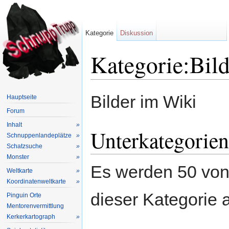
Kategorie
Diskussion
Kategorie:Bild
Wechseln zu:
Navigation
,
Suche
Bilder im Wiki
Hauptseite
Forum
Inhalt
»
Unterkategorien
Schnuppenlandeplätze
»
Schatzsuche
»
Monster
»
Es werden 50 von
Weltkarte
»
Koordinatenweltkarte
»
dieser Kategorie 
Pinguin Orte
Mentorenvermittlung
Kerkerkartograph
»