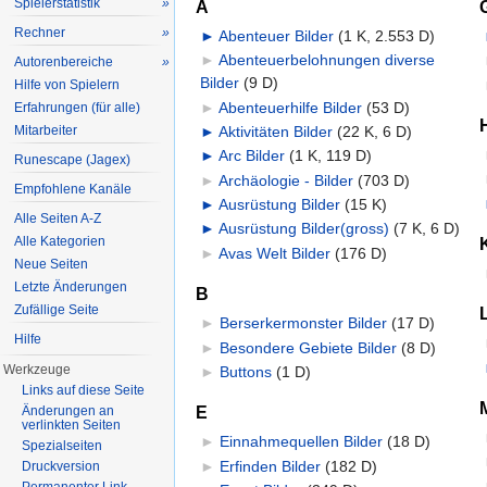
Spielerstatistik
»
A
Rechner
»
►
Abenteuer Bilder
‎
(1 K, 2.553 D)
►
Abenteuerbelohnungen diverse
Autorenbereiche
»
Bilder
‎
(9 D)
Hilfe von Spielern
►
Abenteuerhilfe Bilder
‎
(53 D)
Erfahrungen (für alle)
►
Aktivitäten Bilder
‎
(22 K, 6 D)
Mitarbeiter
►
Arc Bilder
‎
(1 K, 119 D)
Runescape (Jagex)
►
Archäologie - Bilder
‎
(703 D)
Empfohlene Kanäle
►
Ausrüstung Bilder
‎
(15 K)
Alle Seiten A-Z
►
Ausrüstung Bilder(gross)
‎
(7 K, 6 D)
Alle Kategorien
►
Avas Welt Bilder
‎
(176 D)
Neue Seiten
Letzte Änderungen
B
Zufällige Seite
►
Berserkermonster Bilder
‎
(17 D)
Hilfe
►
Besondere Gebiete Bilder
‎
(8 D)
Werkzeuge
►
Buttons
‎
(1 D)
Links auf diese Seite
E
Änderungen an
verlinkten Seiten
►
Einnahmequellen Bilder
‎
(18 D)
Spezialseiten
►
Erfinden Bilder
‎
(182 D)
Druckversion