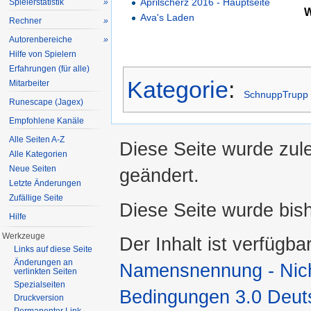
Aprilscherz 2016 - Hauptseite
Spielerstatistik
»
Ava's Laden
Rechner
»
Autorenbereiche
»
Hilfe von Spielern
Erfahrungen (für alle)
Kategorie
:
Mitarbeiter
SchnuppTrupp
Runescape (Jagex)
Empfohlene Kanäle
Alle Seiten A-Z
Diese Seite wurde zule
Alle Kategorien
Neue Seiten
geändert.
Letzte Änderungen
Zufällige Seite
Diese Seite wurde bis
Hilfe
Werkzeuge
Der Inhalt ist verfügba
Links auf diese Seite
Änderungen an
Namensnennung - Nicht
verlinkten Seiten
Spezialseiten
Bedingungen 3.0 Deut
Druckversion