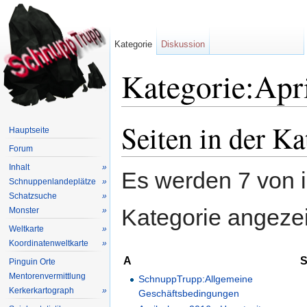
Kategorie
Diskussion
Kategorie:Apr
Wechseln zu:
Navigation
,
Suche
Seiten in der Ka
Hauptseite
Forum
Inhalt
»
Es werden 7 von i
Schnuppenlandeplätze
»
Schatzsuche
»
Kategorie angezei
Monster
»
Weltkarte
»
Koordinatenweltkarte
»
A
Pinguin Orte
Mentorenvermittlung
SchnuppTrupp:Allgemeine
Kerkerkartograph
»
Geschäftsbedingungen