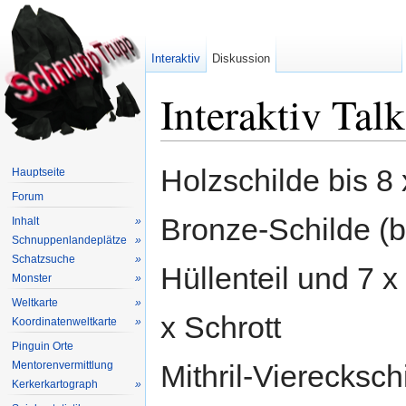
Interaktiv
Diskussion
Interaktiv Tal
Wechseln zu:
Navigation
,
Suche
Holzschilde bis 8 
Hauptseite
Forum
Bronze-Schilde (be
Inhalt
»
Schnuppenlandeplätze
»
Schatzsuche
»
Hüllenteil und 7 x
Monster
»
Weltkarte
»
x Schrott
Koordinatenweltkarte
»
Pinguin Orte
Mentorenvermittlung
Mithril-Vierecksch
Kerkerkartograph
»