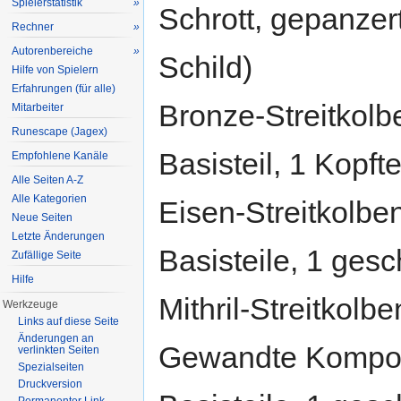
Spielerstatistik
»
Schrott, gepanzert
Rechner
»
Autorenbereiche
»
Schild)
Hilfe von Spielern
Erfahrungen (für alle)
Bronze-Streitkolbe
Mitarbeiter
Runescape (Jagex)
Basisteil, 1 Kopfte
Empfohlene Kanäle
Alle Seiten A-Z
Alle Kategorien
Eisen-Streitkolben
Neue Seiten
Letzte Änderungen
Basisteile, 1 gesc
Zufällige Seite
Hilfe
Mithril-Streitkolbe
Werkzeuge
Links auf diese Seite
Änderungen an
Gewandte Kompone
verlinkten Seiten
Spezialseiten
Druckversion