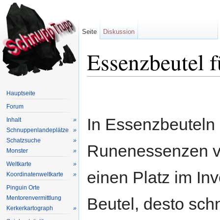
Seite
Diskussion
Essenzbeutel f
Wechseln zu:
Navigation
,
Suche
Hauptseite
Forum
In Essenzbeuteln 
Inhalt
»
Schnuppenlandeplätze
»
Schatzsuche
»
Runenessenzen ve
Monster
»
Weltkarte
»
einen Platz im In
Koordinatenweltkarte
»
Pinguin Orte
Mentorenvermittlung
Beutel, desto schn
Kerkerkartograph
»