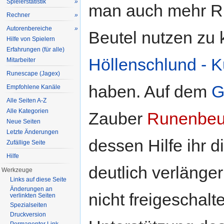
Spielerstatistik
»
man auch mehr Ru
Rechner
»
Autorenbereiche
»
Beutel nutzen zu 
Hilfe von Spielern
Erfahrungen (für alle)
Höllenschlund - 
Mitarbeiter
Runescape (Jagex)
haben. Auf dem
G
Empfohlene Kanäle
Alle Seiten A-Z
Alle Kategorien
Zauber
Runenbeut
Neue Seiten
Letzte Änderungen
dessen Hilfe ihr 
Zufällige Seite
Hilfe
deutlich verlänge
Werkzeuge
Links auf diese Seite
Änderungen an
nicht freigeschalte
verlinkten Seiten
Spezialseiten
Druckversion