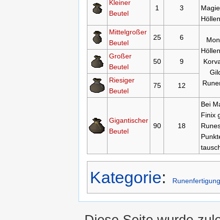
Kleiner
1
3
Magie
Beutel
Hölle
Mittelgroßer
25
6
Mon
Beutel
Hölle
Großer
50
9
Korva
Beutel
Gil
Riesiger
Runen
75
12
Beutel
Bei M
Finix
Gigantischer
90
18
Runes
Beutel
Punkt
tausc
Kategorie
:
Runenfertigun
Diese Seite wurde zule