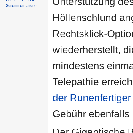
Unterstützung de
Permanenter Link
Seiteninformationen
Höllenschlund an
Rechtsklick-Opti
wiederherstellt, d
mindestens einma
Telepathie erreich
der Runenfertiger
Gebühr ebenfalls 
Der Gigantische B