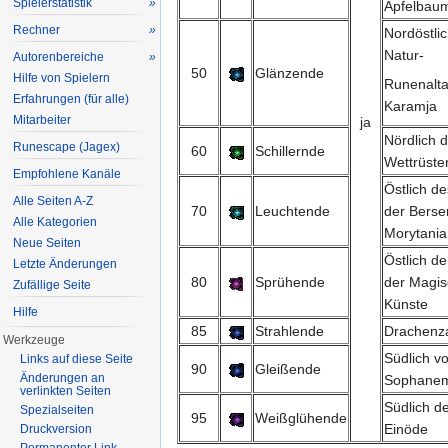
Spielerstatistik
»
Apfelbau
Rechner
»
Nordöstli
Natur-
Autorenbereiche
»
50
Glänzende
Hilfe von Spielern
Runenalta
Erfahrungen (für alle)
Karamja
Mitarbeiter
ja
Nördlich 
Runescape (Jagex)
60
Schillernde
Wettrüste
Empfohlene Kanäle
Östlich d
Alle Seiten A-Z
70
Leuchtende
der Berse
Alle Kategorien
Morytania
Neue Seiten
Östlich de
Letzte Änderungen
80
Sprühende
der Magi
Zufällige Seite
Künste
Hilfe
85
Strahlende
Drachenz
Werkzeuge
Südlich v
Links auf diese Seite
90
Gleißende
Änderungen an
Sophane
verlinkten Seiten
Südlich de
Spezialseiten
95
Weißglühende
Einöde
Druckversion