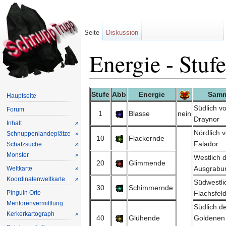
Seite
Diskussion
Energie - Stuf
Wechseln zu:
Navigation
,
Suche
Stufe
Abb
Energie
Samm
Hauptseite
Südlich v
Forum
1
Blasse
nein
Draynor
Inhalt
»
Nördlich 
Schnuppenlandeplätze
»
10
Flackernde
Falador
Schatzsuche
»
Monster
»
Westlich 
20
Glimmende
Ausgrabun
Weltkarte
»
Koordinatenweltkarte
»
Südwestli
30
Schimmernde
Pinguin Orte
Flachsfel
Mentorenvermittlung
Südlich d
Kerkerkartograph
»
40
Glühende
Goldenen