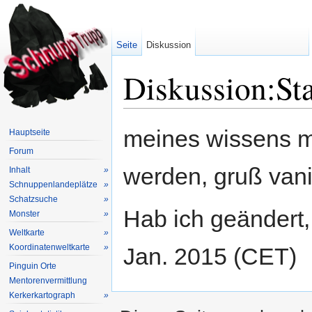
Seite
Diskussion
Diskussion:St
Wechseln zu:
Navigation
,
Suche
meines wissens m
Hauptseite
Forum
werden, gruß van
Inhalt
»
Schnuppenlandeplätze
»
Schatzsuche
»
Hab ich geändert
Monster
»
Weltkarte
»
Koordinatenweltkarte
»
Jan. 2015 (CET)
Pinguin Orte
Mentorenvermittlung
Kerkerkartograph
»