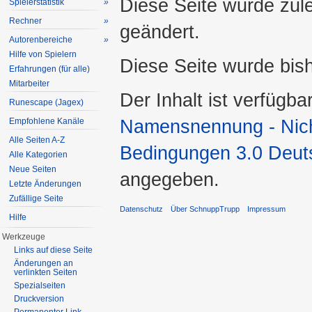
Diese Seite wurde zul
Spielerstatistik
»
Rechner
»
geändert.
Autorenbereiche
»
Hilfe von Spielern
Diese Seite wurde bis
Erfahrungen (für alle)
Mitarbeiter
Der Inhalt ist verfügba
Runescape (Jagex)
Namensnennung - Nicht
Empfohlene Kanäle
Alle Seiten A-Z
Bedingungen 3.0 Deut
Alle Kategorien
Neue Seiten
angegeben.
Letzte Änderungen
Zufällige Seite
Datenschutz
Über SchnuppTrupp
Impressum
Hilfe
Werkzeuge
Links auf diese Seite
Änderungen an
verlinkten Seiten
Spezialseiten
Druckversion