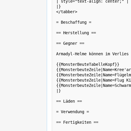
| style="text-align: center;" | 
|}

</tabber>

= Beschaffung =

== Herstellung ==

== Gegner ==

Armadyl-Helme können im Verlies 
{{MonsterBeuteTabelleKopf}}

{{MonsterbeuteZeile|Name=Kree'ar
{{MonsterbeuteZeile|Name=Flügelm
{{MonsterbeuteZeile|Name=Flug Ki
{{MonsterbeuteZeile|Name=Schwarm
|}

== Läden ==

= Verwendung =

== Fertigkeiten ==
