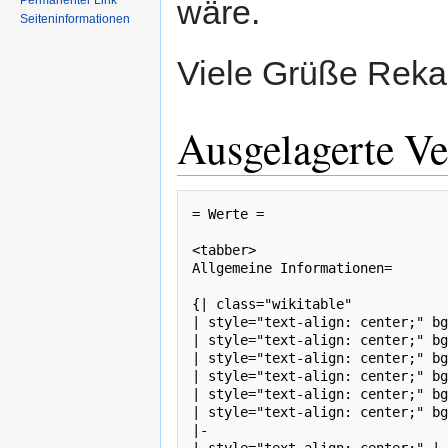
Permanenter Link
wäre.
Seiteninformationen
Viele Grüße Rek
Ausgelagerte Ve
= Werte =

<tabber>

Allgemeine Informationen=

{| class="wikitable" 

| style="text-align: center;" bg
| style="text-align: center;" bg
| style="text-align: center;" bg
| style="text-align: center;" bg
| style="text-align: center;" bg
| style="text-align: center;" bg
|-
