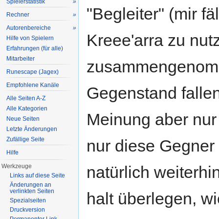
Spielerstatistik
»
"Begleiter" (mir fä
Rechner
»
Autorenbereiche
»
Kreee'arra zu nutz
Hilfe von Spielern
Erfahrungen (für alle)
Mitarbeiter
zusammengenomme
Runescape (Jagex)
Empfohlene Kanäle
Gegenstand falle
Alle Seiten A-Z
Alle Kategorien
Meinung aber nur 
Neue Seiten
Letzte Änderungen
Zufällige Seite
nur diese Gegner 
Hilfe
Werkzeuge
natürlich weiterh
Links auf diese Seite
Änderungen an
verlinkten Seiten
halt überlegen, 
Spezialseiten
Druckversion