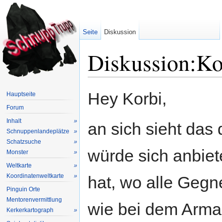
Seite
Diskussion
Diskussion:Ko
Wechseln zu:
Navigation
,
Suche
Hey Korbi,
Hauptseite
Forum
Inhalt
»
an sich sieht das 
Schnuppenlandeplätze
»
Schatzsuche
»
würde sich anbie
Monster
»
Weltkarte
»
Koordinatenweltkarte
»
hat, wo alle Gegn
Pinguin Orte
Mentorenvermittlung
wie bei dem Arma
Kerkerkartograph
»