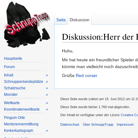
Seite
Diskussion
Diskussion:Herr der 
Wechseln zu:
Navigation
,
Suche
Huhu,
Hauptseite
Mir hat heute ein freundlicher Spieler
könnte man vielleicht noch dazuschreibe
Forum
Inhalt
»
Grüße
Red corser
Schnuppenlandeplätze
»
Schatzsuche
»
Monster
»
Diese Seite wurde zuletzt am 19. Juni 2012 um 11:1
Weltkarte
»
Diese Seite wurde bisher 1.760 mal abgerufen.
Koordinatenweltkarte
»
Der Inhalt ist verfügbar unter der Lizenz
Creative C
Pinguin Orte
Mentorenvermittlung
Datenschutz
Über SchnuppTrupp
Impressum
Kerkerkartograph
»