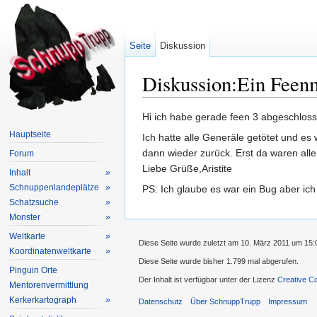
Seite
Diskussion
Diskussion:Ein Feen
Wechseln zu:
Navigation
,
Suche
Hi ich habe gerade feen 3 abgeschlosse
Hauptseite
Ich hatte alle Generäle getötet und es
dann wieder zurück. Erst da waren alle
Forum
Liebe Grüße,Aristite
Inhalt
»
Schnuppenlandeplätze
»
PS: Ich glaube es war ein Bug aber ich 
Schatzsuche
»
Monster
»
Weltkarte
»
Diese Seite wurde zuletzt am 10. März 2011 um 15:
Koordinatenweltkarte
»
Diese Seite wurde bisher 1.799 mal abgerufen.
Pinguin Orte
Der Inhalt ist verfügbar unter der Lizenz
Creative C
Mentorenvermittlung
Kerkerkartograph
»
Datenschutz
Über SchnuppTrupp
Impressum