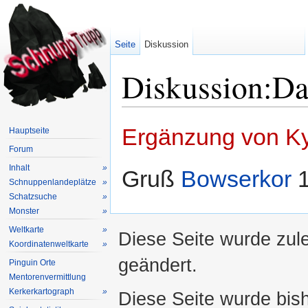
Seite
Diskussion
Diskussion:Da
Wechseln zu:
Navigation
,
Suche
Ergänzung von Ky
Hauptseite
Forum
Inhalt
»
Gruß
Bowserkor
1
Schnuppenlandeplätze
»
Schatzsuche
»
Monster
»
Weltkarte
»
Diese Seite wurde zul
Koordinatenweltkarte
»
geändert.
Pinguin Orte
Mentorenvermittlung
Kerkerkartograph
»
Diese Seite wurde bis