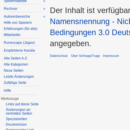
Spielerstatistik
»
Der Inhalt ist verfügba
Rechner
»
Autorenbereiche
»
Namensnennung - Nicht
Hilfe von Spielern
Erfahrungen (für alle)
Bedingungen 3.0 Deut
Mitarbeiter
angegeben.
Runescape (Jagex)
Empfohlene Kanäle
Datenschutz
Über SchnuppTrupp
Impressum
Alle Seiten A-Z
Alle Kategorien
Neue Seiten
Letzte Änderungen
Zufällige Seite
Hilfe
Werkzeuge
Links auf diese Seite
Änderungen an
verlinkten Seiten
Spezialseiten
Druckversion