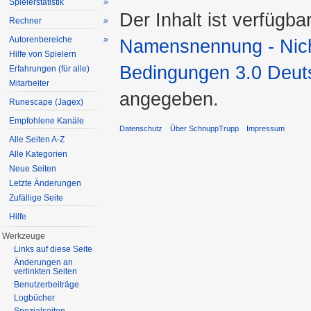
Spielerstatistik
»
Der Inhalt ist verfügba
Rechner
»
Autorenbereiche
»
Namensnennung - Nicht
Hilfe von Spielern
Bedingungen 3.0 Deut
Erfahrungen (für alle)
Mitarbeiter
angegeben.
Runescape (Jagex)
Empfohlene Kanäle
Datenschutz
Über SchnuppTrupp
Impressum
Alle Seiten A-Z
Alle Kategorien
Neue Seiten
Letzte Änderungen
Zufällige Seite
Hilfe
Werkzeuge
Links auf diese Seite
Änderungen an
verlinkten Seiten
Benutzerbeiträge
Logbücher