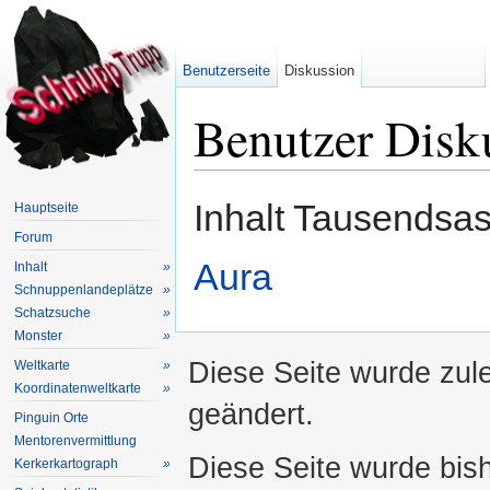
Benutzerseite
Diskussion
Benutzer Disk
Wechseln zu:
Navigation
,
Suche
Inhalt Tausendsa
Hauptseite
Forum
Aura
Inhalt
»
Schnuppenlandeplätze
»
Schatzsuche
»
Monster
»
Diese Seite wurde zul
Weltkarte
»
Koordinatenweltkarte
»
geändert.
Pinguin Orte
Mentorenvermittlung
Diese Seite wurde bis
Kerkerkartograph
»