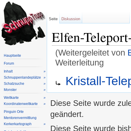
Seite
Diskussion
Elfen-Teleport-
(Weitergeleitet von
E
Hauptseite
Weiterleitung
Forum
Wechseln zu:
Navigation
,
Suche
Inhalt
»
Weiterleitung nach:
Kristall-Tel
Schnuppenlandeplätze
»
Schatzsuche
»
Monster
»
Weltkarte
»
Diese Seite wurde zul
Koordinatenweltkarte
»
Pinguin Orte
geändert.
Mentorenvermittlung
Kerkerkartograph
»
Diese Seite wurde bis