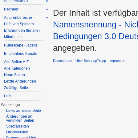
Spielerstatistik
»
Rechner
»
Der Inhalt ist verfügba
Autorenbereiche
»
Namensnennung - Nicht
Hilfe von Spielern
Erfahrungen (für alle)
Bedingungen 3.0 Deut
Mitarbeiter
angegeben.
Runescape (Jagex)
Empfohlene Kanäle
Datenschutz
Über SchnuppTrupp
Impressum
Alle Seiten A-Z
Alle Kategorien
Neue Seiten
Letzte Änderungen
Zufällige Seite
Hilfe
Werkzeuge
Links auf diese Seite
Änderungen an
verlinkten Seiten
Spezialseiten
Druckversion