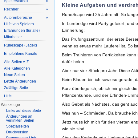
Spielerstatistik
»
Kleine Aufgaben und verdr
Rechner
»
RuneScape wird 25 Jahre alt. So lange b
Autorenbereiche
»
In Lumbridge wird Party gefeiert, und 
Hilfe von Spielern
Erinnerung:
Erfahrungen (für alle)
Mitarbeiter
Das Prüfungszentrum, der erste Berser
Runescape (Jagex)
wenn es etwas mehr Lauferei ist. So is
Empfohlene Kanäle
Beim Trainieren von Fertigkeiten kan
dafür holen.
Alle Seiten A-Z
Alle Kategorien
Aber nur vier Stück pro Jahr. Diese Akti
Neue Seiten
Beim Klauen bin ich sowieso gerade, d
Letzte Änderungen
Zufällige Seite
Kurz überlege ich, ob ich mir gleich d
Pflanzenkunde, und der Erfinden-Umhan
Hilfe
Also Gebet als Nächstes, das geht auch 
Werkzeuge
Links auf diese Seite
Was nun – Schmieden. Da brauche ich 
Änderungen an
verlinkten Seiten
Jetzt muss ich mich für den vierten e
Spezialseiten
wie sie sind.
Druckversion
Aber den Kerkerkunde-Umhang fand ich 