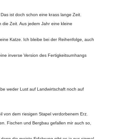
 Das ist doch schon eine krass lange Zeit.
 die Zeit. Aus jedem Jahr eine kleine
ine Katze. Ich bleibe bei der Reihenfolge, auch
ne inverse Version des Fertigkeitsumhangs
habe weder Lust auf Landwirtschaft noch auf
il von dem riesigen Stapel verdorbenem Erz.
en. Fischen und Bergbau gefallen mir auch so,
enn die meiste Erfahrung gibt es ja nur einmal