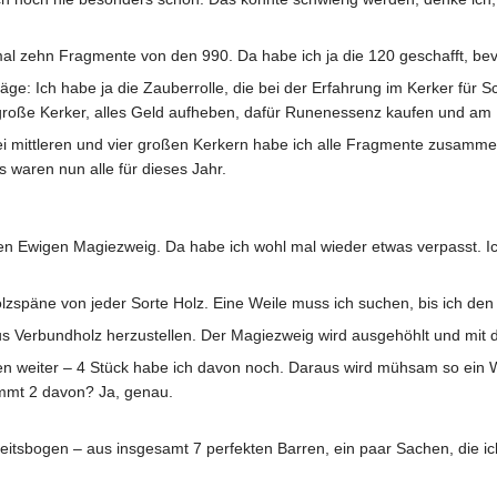
 zehn Fragmente von den 990. Da habe ich ja die 120 geschafft, bevor 
ge: Ich habe ja die Zauberrolle, die bei der Erfahrung im Kerker für 
 große Kerker, alles Geld aufheben, dafür Runenessenz kaufen und am
wei mittleren und vier großen Kerkern habe ich alle Fragmente zusa
 waren nun alle für dieses Jahr.
kten Ewigen Magiezweig. Da habe ich wohl mal wieder etwas verpasst. I
zspäne von jeder Sorte Holz. Eine Weile muss ich suchen, bis ich den 
 Verbundholz herzustellen. Der Magiezweig wird ausgehöhlt und mit d
ren weiter – 4 Stück habe ich davon noch. Daraus wird mühsam so ein 
mmt 2 davon? Ja, genau.
eitsbogen – aus insgesamt 7 perfekten Barren, ein paar Sachen, die i