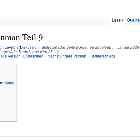
Lesen
Quellte
onman Teil 9
von
Levillyn
(
Diskussion
|
Beiträge
)
(Die Seite wurde neu angelegt: „==Januar 2026==
hänge</h3> RuneScape wird 25…“)
elle Version
(
Unterschied
) |
Nächstjüngere Version →
(
Unterschied
)
 Umhänge