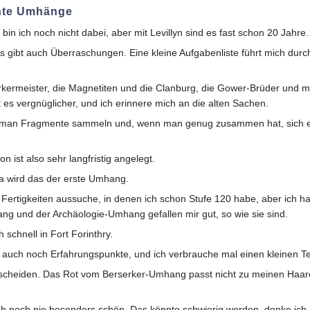
ehte Umhänge
in ich noch nicht dabei, aber mit Levillyn sind es fast schon 20 Jahre.
es gibt auch Überraschungen. Eine kleine Aufgabenliste führt mich durch
kermeister, die Magnetiten und die Clanburg, die Gower-Brüder und me
t es vergnüglicher, und ich erinnere mich an die alten Sachen.
n man Fragmente sammeln und, wenn man genug zusammen hat, sich ei
on ist also sehr langfristig angelegt.
a wird das der erste Umhang.
ie Fertigkeiten aussuche, in denen ich schon Stufe 120 habe, aber ich 
g und der Archäologie-Umhang gefallen mir gut, so wie sie sind.
schnell in Fort Forinthry.
auch noch Erfahrungspunkte, und ich verbrauche mal einen kleinen Te
ntscheiden. Das Rot vom Berserker-Umhang passt nicht zu meinen Haar
noch nie besonders schön. Das könnte schwierig werden, denke ich, d