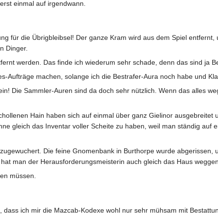
 erst einmal auf irgendwann.
dung für die Übrigbleibsel! Der ganze Kram wird aus dem Spiel entfern
n Dinger.
tfernt werden. Das finde ich wiederum sehr schade, denn das sind ja Be
s-Aufträge machen, solange ich die Bestrafer-Aura noch habe und Kla
ein! Die Sammler-Auren sind da doch sehr nützlich. Wenn das alles wegf
ollenen Hain haben sich auf einmal über ganz Gielinor ausgebreitet 
 gleich das Inventar voller Scheite zu haben, weil man ständig auf 
t zugewuchert. Die feine Gnomenbank in Burthorpe wurde abgerissen,
da hat man der Herausforderungsmeisterin auch gleich das Haus wegg
nen müssen.
rt, dass ich mir die Mazcab-Kodexe wohl nur sehr mühsam mit Bestattu