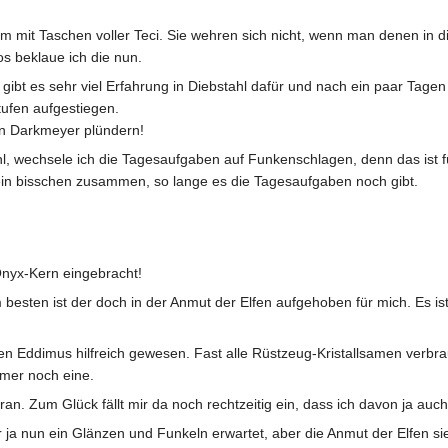
um mit Taschen voller Teci. Sie wehren sich nicht, wenn man denen in di
os beklaue ich die nun.
, gibt es sehr viel Erfahrung in Diebstahl dafür und nach ein paar Tage
ufen aufgestiegen.
in Darkmeyer plündern!
hl, wechsele ich die Tagesaufgaben auf Funkenschlagen, denn das ist fü
ein bisschen zusammen, so lange es die Tagesaufgaben noch gibt.
Onyx-Kern eingebracht!
 besten ist der doch in der Anmut der Elfen aufgehoben für mich. Es ist
n Eddimus hilfreich gewesen. Fast alle Rüstzeug-Kristallsamen verbrau
immer noch eine.
. Zum Glück fällt mir da noch rechtzeitig ein, dass ich davon ja auc
mir ja nun ein Glänzen und Funkeln erwartet, aber die Anmut der Elfen s