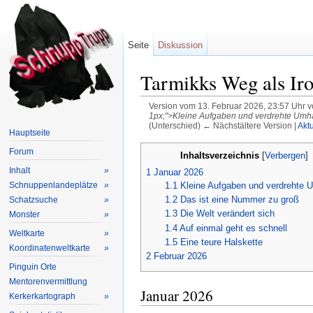
Seite
Diskussion
Tarmikks Weg als Ir
Version vom 13. Februar 2026, 23:57 Uhr 
1px;">Kleine Aufgaben und verdrehte Um
(Unterschied) ← Nächstältere Version |
Aktu
Hauptseite
Wechseln zu:
Navigation
,
Suche
Forum
Inhaltsverzeichnis
[
Verbergen
]
Inhalt
»
1
Januar 2026
1.1
Kleine Aufgaben und verdrehte
Schnuppenlandeplätze
»
1.2
Das ist eine Nummer zu groß
Schatzsuche
»
1.3
Die Welt verändert sich
Monster
»
1.4
Auf einmal geht es schnell
Weltkarte
»
1.5
Eine teure Halskette
Koordinatenweltkarte
»
2
Februar 2026
Pinguin Orte
Mentorenvermittlung
Januar 2026
Kerkerkartograph
»