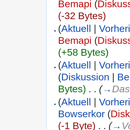
Bemapi
(
Diskus
(-32 Bytes)
(
Aktuell
|
Vorher
Bemapi
(
Diskus
(+58 Bytes)
(
Aktuell
|
Vorher
(
Diskussion
|
Be
Bytes)
‎
. .
(
→
Das
(
Aktuell
|
Vorher
Bowserkor
(
Disk
(-1 Byte)
‎
. .
(
→
V