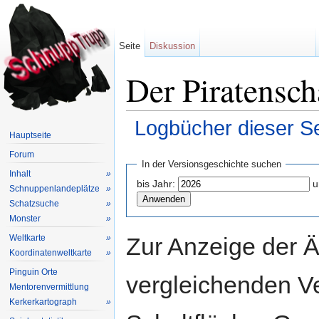
Seite
Diskussion
Der Piratensch
Logbücher dieser Se
Hauptseite
Wechseln zu:
Navigation
,
Suche
Forum
In der Versionsgeschichte suchen
Inhalt
»
bis Jahr:
u
Schnuppenlandeplätze
»
Schatzsuche
»
Monster
»
Zur Anzeige der 
Weltkarte
»
Koordinatenweltkarte
»
Pinguin Orte
vergleichenden V
Mentorenvermittlung
Kerkerkartograph
»