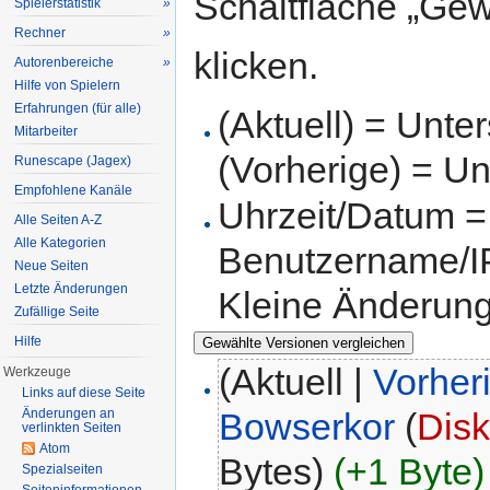
Schaltfläche „Gew
Spielerstatistik
»
Rechner
»
klicken.
Autorenbereiche
»
Hilfe von Spielern
Erfahrungen (für alle)
(Aktuell) = Unte
Mitarbeiter
(Vorherige) = Un
Runescape (Jagex)
Empfohlene Kanäle
Uhrzeit/Datum = 
Alle Seiten A-Z
Alle Kategorien
Benutzername/IP
Neue Seiten
Letzte Änderungen
Kleine Änderun
Zufällige Seite
Hilfe
(Aktuell |
Vorher
Werkzeuge
Links auf diese Seite
Bowserkor
(
Disk
Änderungen an
verlinkten Seiten
Atom
Bytes)
(+1 Byte)
Spezialseiten