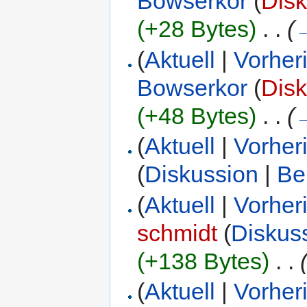
Bowserkor
(
Disk
(+28 Bytes)
‎
. .
(
(
Aktuell
|
Vorher
Bowserkor
(
Disk
(+48 Bytes)
‎
. .
(
(
Aktuell
|
Vorher
(
Diskussion
|
Be
(
Aktuell
|
Vorher
schmidt
(
Diskus
(+138 Bytes)
‎
. .
(
Aktuell
|
Vorher