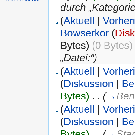
Seiteninformationen
durch „Kategorie
(
Aktuell
|
Vorher
Bowserkor
(
Disk
Bytes)
(0 Bytes)
„Datei:“)
(
Aktuell
|
Vorher
(
Diskussion
|
Be
Bytes)
‎
. .
(
→
Ben
(
Aktuell
|
Vorher
(
Diskussion
|
Be
Bytes)
‎
. .
(
→
Star