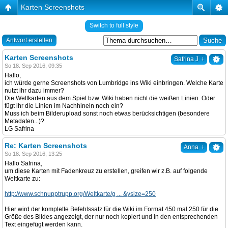
Karten Screenshots
Switch to full style
Antwort erstellen
Karten Screenshots
↓
Safrina J
So 18. Sep 2016, 09:35
Hallo,
ich würde gerne Screenshots von Lumbridge ins Wiki einbringen. Welche Karte
nutzt ihr dazu immer?
Die Weltkarten aus dem Spiel bzw. Wiki haben nicht die weißen Linien. Oder
fügt ihr die Linien im Nachhinein noch ein?
Muss ich beim Bilderupload sonst noch etwas berücksichtigen (besondere
Metadaten...)?
LG Safrina
Re: Karten Screenshots
↓
Anna
So 18. Sep 2016, 13:25
Hallo Safrina,
um diese Karten mit Fadenkreuz zu erstellen, greifen wir z.B. auf folgende
Weltkarte zu:
http://www.schnupptrupp.org/Weltkarte/g ... &ysize=250
Hier wird der komplette Befehlssatz für die Wiki im Format 450 mal 250 für die
Größe des Bildes angezeigt, der nur noch kopiert und in den entsprechenden
Text eingefügt werden kann.