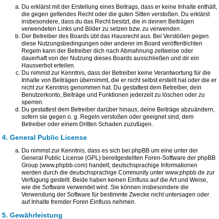
Du erklärst mit der Erstellung eines Beitrags, dass er keine Inhalte enthält,
die gegen geltendes Recht oder die guten Sitten verstoßen. Du erklärst
insbesondere, dass du das Recht besitzt, die in deinen Beiträgen
verwendeten Links und Bilder zu setzen bzw. zu verwenden.
Der Betreiber des Boards übt das Hausrecht aus. Bei Verstößen gegen
diese Nutzungsbedingungen oder anderer im Board veröffentlichten
Regeln kann der Betreiber dich nach Abmahnung zeitweise oder
dauerhaft von der Nutzung dieses Boards ausschließen und dir ein
Hausverbot erteilen.
Du nimmst zur Kenntnis, dass der Betreiber keine Verantwortung für die
Inhalte von Beiträgen übernimmt, die er nicht selbst erstellt hat oder die er
nicht zur Kenntnis genommen hat. Du gestattest dem Betreiber, dein
Benutzerkonto, Beiträge und Funktionen jederzeit zu löschen oder zu
sperren.
Du gestattest dem Betreiber darüber hinaus, deine Beiträge abzuändern,
sofern sie gegen o. g. Regeln verstoßen oder geeignet sind, dem
Betreiber oder einem Dritten Schaden zuzufügen.
4. General Public License
Du nimmst zur Kenntnis, dass es sich bei phpBB um eine unter der
General Public License (GPL) bereitgestellten Foren-Software der phpBB
Group (www.phpbb.com) handelt; deutschsprachige Informationen
werden durch die deutschsprachige Community unter www.phpbb.de zur
Verfügung gestellt. Beide haben keinen Einfluss auf die Art und Weise,
wie die Software verwendet wird. Sie können insbesondere die
Verwendung der Software für bestimmte Zwecke nicht untersagen oder
auf Inhalte fremder Foren Einfluss nehmen.
5. Gewährleistung